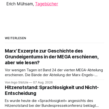
Erich Mühsam,
Tagebücher
WEITERLESEN
Marx' Exzerpte zur Geschichte des
Grundeigentums in der MEGA erschienen,
aber wie lesen?
Vor wenigen Tagen ist Band 24 der vierten MEGA-Abteilung
erschienen. Die Bände der Abteilung der Marx-Engels-
Gesamtausgabe, die die Exzerpte, Notizen und Marginalien
Von Ingo Stützle
07 Aug. 2026
und Marginalien umfassen, werden seit einiger Zeit nur noch
Hitzenotstand: Sprachlosigkeit und Nicht-
online publiziert, ebenso die Briefe (Abteilung III). Das ist
Entscheidung
einerseits grandios, denn die Ergebnisse der öffentlich
Es wurde heute die »Sprachlosigkeit« angesichts des
Hitzenotstand bei der Bundespressekonferenz beklagt