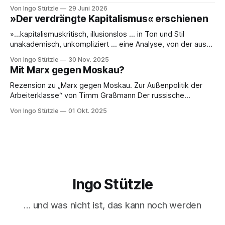
oder die Leblosigkeit von Carsten Schneiders Interviews im
Von Ingo Stützle
29 Juni 2026
DLF. In den 1960er-Jahren entwickelten Bachrach/Baratz
»Der verdrängte Kapitalismus« erschienen
das Konzept der »Nicht-Entscheidungen«, um zu verstehen,
wie in einer Gesellschaft und ihrer herrschenden Politik
»…kapitalismuskritisch, illusionslos … in Ton und Stil
Sachverhalte verhandelt werden, die politisch nicht
unakademisch, unkompliziert … eine Analyse, von der aus
es weiterzudenken und zu handeln gilt.« So die erste
Von Ingo Stützle
30 Nov. 2025
Besprechung von Sebastian Klauke in nd zum Sabine Nuss
Mit Marx gegen Moskau?
kuratierten und herausgegebenen Buch »Der verdrängte
Kapitalismus«, der gerade bei Dietz Berlin erschienen ist.
Rezension zu „Marx gegen Moskau. Zur Außenpolitik der
Danke an den großartigen Andreas
Arbeiterklasse“ von Timm Graßmann Der russische
Angriffskrieg auf die Ukraine hat eine lange Vorgeschichte
Von Ingo Stützle
01 Okt. 2025
und spätestens seit dem 24. Februar 2022 viele Linke an
ihrem antimilitaristischen Selbstverständnis zweifeln lassen.
Diejenigen, die daran festhalten, handeln sich den Vorwurf
ein, Putin oder Russland politisch
Ingo Stützle
… und was nicht ist, das kann noch werden