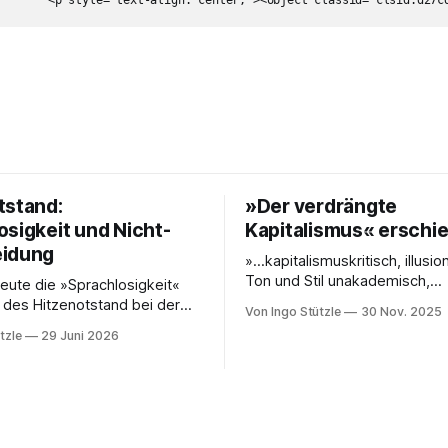
tstand:
»Der verdrängte
osigkeit und Nicht-
Kapitalismus« erschi
eidung
»…kapitalismuskritisch, illusio
Ton und Stil unakademisch,
eute die »Sprachlosigkeit«
unkompliziert … eine Analyse,
 des Hitzenotstand bei der
Von Ingo Stützle
30 Nov. 2025
aus es weiterzudenken und z
ssekonferenz beklagt oder
tzle
29 Juni 2026
gilt.« So die erste Besprechu
igkeit von Carsten Schneiders
Sebastian Klauke in nd zum S
 im DLF. In den 1960er-Jahren
kuratierten und herausgegeb
en Bachrach/Baratz das
»Der verdrängte Kapitalismus
r »Nicht-Entscheidungen«,
gerade bei Dietz Berlin erschi
tehen, wie in einer
Danke an den großartigen An
ft und ihrer herrschenden