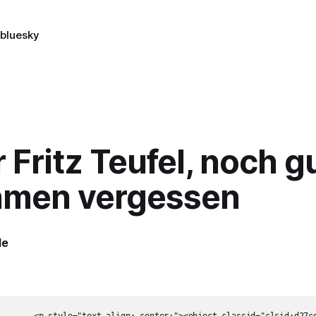
n
bluesky
Fritz Teufel, noch g
men vergessen
le