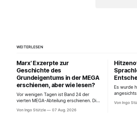
WEITERLESEN
Marx' Exzerpte zur
Hitzeno
Geschichte des
Sprachl
Grundeigentums in der MEGA
Entsch
erschienen, aber wie lesen?
Es wurde h
angesichts
Vor wenigen Tagen ist Band 24 der
Bundespre
vierten MEGA-Abteilung erschienen. Die
Von Ingo Stü
die Leblos
Bände der Abteilung der Marx-Engels-
Von Ingo Stützle
07 Aug. 2026
Interviews
Gesamtausgabe, die die Exzerpte,
entwickelt
Notizen und Marginalien und Marginalien
Konzept de
umfassen, werden seit einiger Zeit nur
um zu vers
noch online publiziert, ebenso die Briefe
Gesellscha