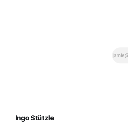
(Abteilung III). Das ist einerseits
Politik Sa
grandios, denn die Ergebnisse der
die politisc
öffentlich
Ingo Stützle