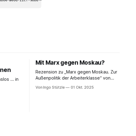
Mit Marx gegen Moskau?
enen
Rezension zu „Marx gegen Moskau. Zur
Außenpolitik der Arbeiterklasse“ von
nslos … in
Timm Graßmann Der russische
Von Ingo Stützle
01 Okt. 2025
Angriffskrieg auf die Ukraine hat eine
 von der
lange Vorgeschichte und spätestens
u handeln
seit dem 24. Februar 2022 viele Linke an
ng von
ihrem antimilitaristischen
abine Nuss
Selbstverständnis zweifeln lassen.
enen Buch
Diejenigen, die daran festhalten, handeln
«, der
sich den Vorwurf ein, Putin oder
enen ist.
Russland politisch
dreas