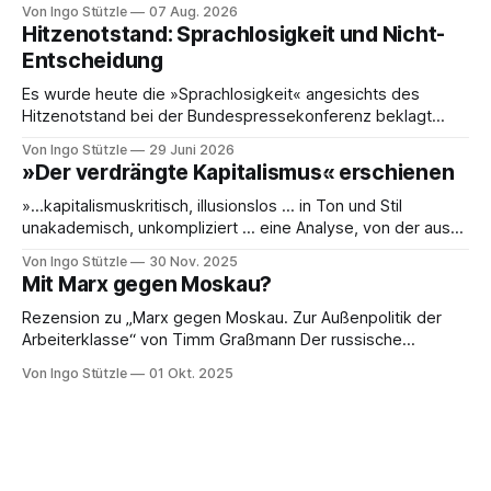
Von Ingo Stützle
07 Aug. 2026
und Marginalien umfassen, werden seit einiger Zeit nur noch
Hitzenotstand: Sprachlosigkeit und Nicht-
online publiziert, ebenso die Briefe (Abteilung III). Das ist
Entscheidung
einerseits grandios, denn die Ergebnisse der öffentlich
Es wurde heute die »Sprachlosigkeit« angesichts des
Hitzenotstand bei der Bundespressekonferenz beklagt
oder die Leblosigkeit von Carsten Schneiders Interviews im
Von Ingo Stützle
29 Juni 2026
DLF. In den 1960er-Jahren entwickelten Bachrach/Baratz
»Der verdrängte Kapitalismus« erschienen
das Konzept der »Nicht-Entscheidungen«, um zu verstehen,
wie in einer Gesellschaft und ihrer herrschenden Politik
»…kapitalismuskritisch, illusionslos … in Ton und Stil
Sachverhalte verhandelt werden, die politisch nicht
unakademisch, unkompliziert … eine Analyse, von der aus
es weiterzudenken und zu handeln gilt.« So die erste
Von Ingo Stützle
30 Nov. 2025
Besprechung von Sebastian Klauke in nd zum Sabine Nuss
Mit Marx gegen Moskau?
kuratierten und herausgegebenen Buch »Der verdrängte
Kapitalismus«, der gerade bei Dietz Berlin erschienen ist.
Rezension zu „Marx gegen Moskau. Zur Außenpolitik der
Danke an den großartigen Andreas
Arbeiterklasse“ von Timm Graßmann Der russische
Angriffskrieg auf die Ukraine hat eine lange Vorgeschichte
Von Ingo Stützle
01 Okt. 2025
und spätestens seit dem 24. Februar 2022 viele Linke an
ihrem antimilitaristischen Selbstverständnis zweifeln lassen.
Diejenigen, die daran festhalten, handeln sich den Vorwurf
ein, Putin oder Russland politisch