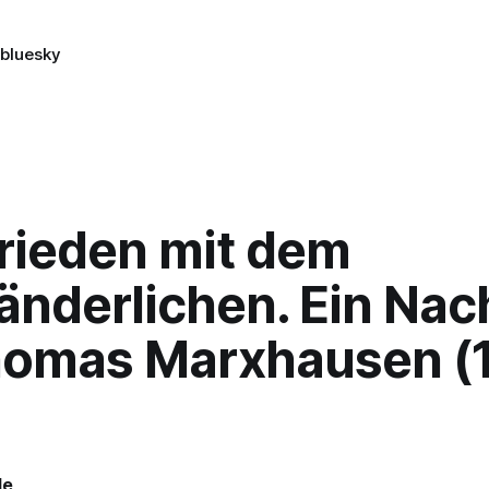
n
bluesky
rieden mit dem
änderlichen. Ein Nac
homas Marxhausen (
le