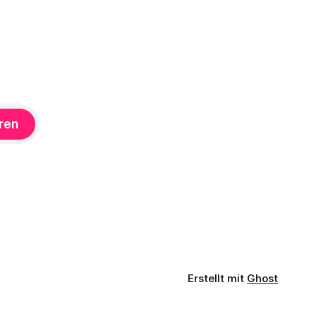
dass nämlich nur schwer erklärt werden
kann, was die treibende Motive
ren
Erstellt mit
Ghost