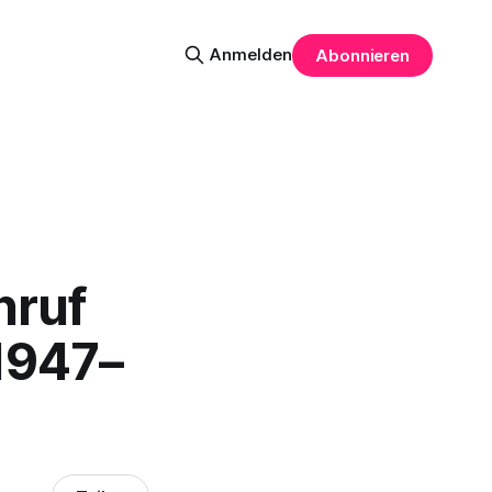
Anmelden
Abonnieren
hruf
1947–