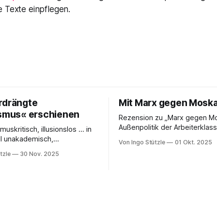
e Texte einpflegen.
rdrängte
Mit Marx gegen Mosk
ismus« erschienen
Rezension zu „Marx gegen Mo
Außenpolitik der Arbeiterklas
muskritisch, illusionslos … in
Timm Graßmann Der russische
il unakademisch,
Von Ingo Stützle
01 Okt. 2025
Angriffskrieg auf die Ukraine 
ert … eine Analyse, von der
tzle
30 Nov. 2025
lange Vorgeschichte und spä
terzudenken und zu handeln
seit dem 24. Februar 2022 vie
die erste Besprechung von
ihrem antimilitaristischen
Klauke in nd zum Sabine Nuss
Selbstverständnis zweifeln la
n und herausgegebenen Buch
Diejenigen, die daran festhalt
ängte Kapitalismus«, der
sich den Vorwurf ein, Putin od
Dietz Berlin erschienen ist.
Russland politisch
en großartigen Andreas