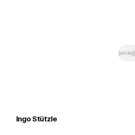
Gesellschaft und ihrer herrschenden
Politik Sachverhalte verhandelt werden,
die politisch nicht
Ingo Stützle