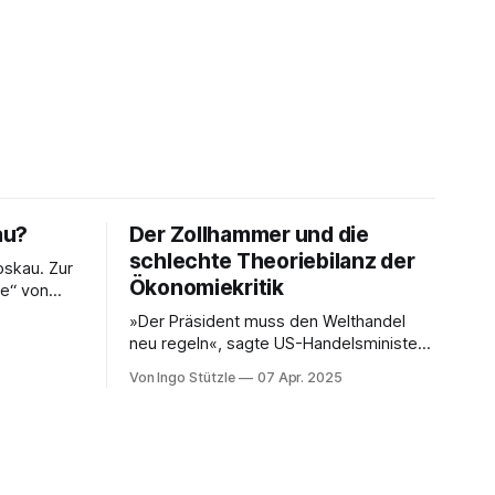
au?
Der Zollhammer und die
schlechte Theoriebilanz der
skau. Zur
Ökonomiekritik
se“ von
»Der Präsident muss den Welthandel
hat eine
neu regeln«, sagte US-Handelsminister
testens
Howard Lutnick dem Fernsehsender
le Linke an
Von Ingo Stützle
07 Apr. 2025
CBS. Der »Zollhammer«, mit dem die
USA auf den Amboss des Weltmarkts
ssen.
gehauen hat, sorgte für ebenso viel
en, handeln
Entsetzen wie Unverständnis.
er
Unverständnis im wortwörtlichen Sinn,