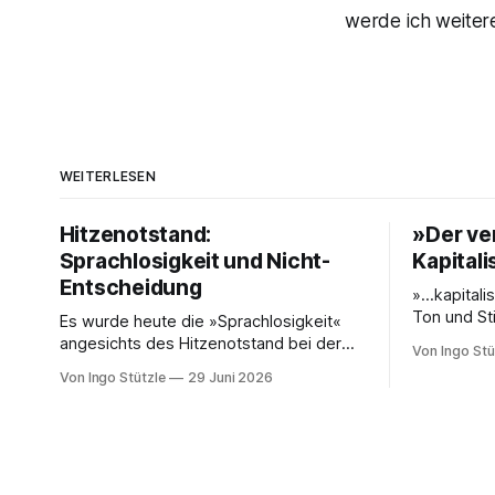
werde ich weiter
WEITERLESEN
Hitzenotstand:
»Der ve
Sprachlosigkeit und Nicht-
Kapital
Entscheidung
»…kapitalis
Ton und St
Es wurde heute die »Sprachlosigkeit«
unkomplizi
angesichts des Hitzenotstand bei der
Von Ingo Stü
aus es wei
Bundespressekonferenz beklagt oder
Von Ingo Stützle
29 Juni 2026
gilt.« So 
die Leblosigkeit von Carsten Schneiders
Sebastian 
Interviews im DLF. In den 1960er-Jahren
kuratierte
entwickelten Bachrach/Baratz das
»Der verdr
Konzept der »Nicht-Entscheidungen«,
gerade bei 
um zu verstehen, wie in einer
Danke an d