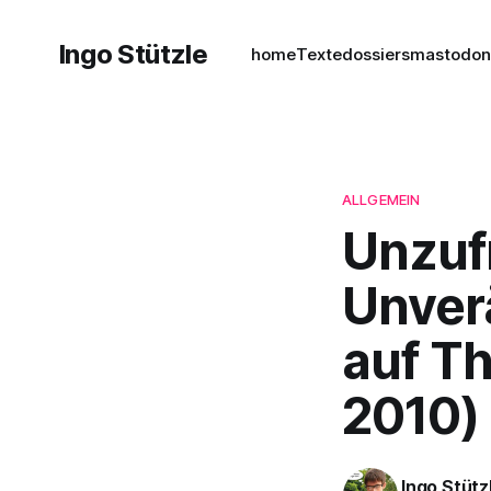
Ingo Stützle
home
Texte
dossiers
mastodo
ALLGEMEIN
Unzuf
Unver
auf T
2010)
Ingo Stütz