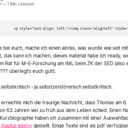
0
—
1 Min. Lesezeit
 bei euch, mache ich einen abriss, was wurde wie seit mi
rt, das kann ich machen, dieses material habe ich ready, wei
im Rat für M-E-Forschung am IML beim ZK der SED (also ei
r??? überlegt's euch gut!).
lbstkritisch - ja selbstzerstörerisch selbstkritisch.
erreichte mich die traurige Nachricht, dass Thomas am 6
 von 63 Jahren viel zu früh aus dem Leben schied. Einen N
Kurzbiographie haben ich zusammen mit einer Auswahlbio
Kapital lesen«
gestellt. Einge Texte sind als pdf verfügb