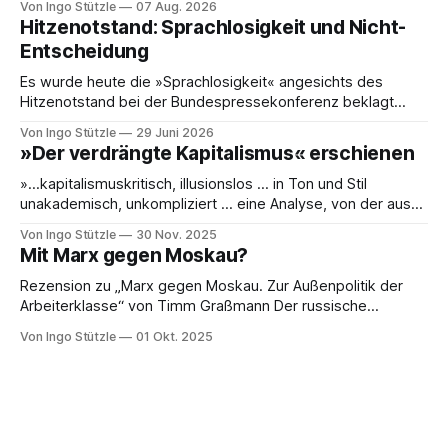
Von Ingo Stützle
07 Aug. 2026
und Marginalien umfassen, werden seit einiger Zeit nur noch
Hitzenotstand: Sprachlosigkeit und Nicht-
online publiziert, ebenso die Briefe (Abteilung III). Das ist
Entscheidung
einerseits grandios, denn die Ergebnisse der öffentlich
Es wurde heute die »Sprachlosigkeit« angesichts des
Hitzenotstand bei der Bundespressekonferenz beklagt
oder die Leblosigkeit von Carsten Schneiders Interviews im
Von Ingo Stützle
29 Juni 2026
DLF. In den 1960er-Jahren entwickelten Bachrach/Baratz
»Der verdrängte Kapitalismus« erschienen
das Konzept der »Nicht-Entscheidungen«, um zu verstehen,
wie in einer Gesellschaft und ihrer herrschenden Politik
»…kapitalismuskritisch, illusionslos … in Ton und Stil
Sachverhalte verhandelt werden, die politisch nicht
unakademisch, unkompliziert … eine Analyse, von der aus
es weiterzudenken und zu handeln gilt.« So die erste
Von Ingo Stützle
30 Nov. 2025
Besprechung von Sebastian Klauke in nd zum Sabine Nuss
Mit Marx gegen Moskau?
kuratierten und herausgegebenen Buch »Der verdrängte
Kapitalismus«, der gerade bei Dietz Berlin erschienen ist.
Rezension zu „Marx gegen Moskau. Zur Außenpolitik der
Danke an den großartigen Andreas
Arbeiterklasse“ von Timm Graßmann Der russische
Angriffskrieg auf die Ukraine hat eine lange Vorgeschichte
Von Ingo Stützle
01 Okt. 2025
und spätestens seit dem 24. Februar 2022 viele Linke an
ihrem antimilitaristischen Selbstverständnis zweifeln lassen.
Diejenigen, die daran festhalten, handeln sich den Vorwurf
ein, Putin oder Russland politisch