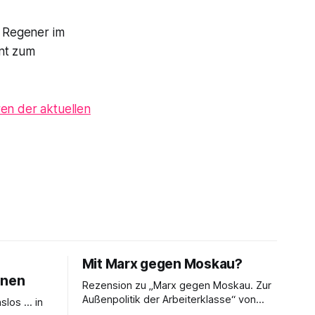
 Regener im
ent zum
ren der aktuellen
Mit Marx gegen Moskau?
enen
Rezension zu „Marx gegen Moskau. Zur
Außenpolitik der Arbeiterklasse“ von
nslos … in
Timm Graßmann Der russische