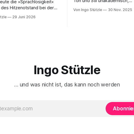
Ton und Stil unakademisch,
eute die »Sprachlosigkeit«
unkompliziert … eine Analyse,
 des Hitzenotstand bei der
Von Ingo Stützle
30 Nov. 2025
aus es weiterzudenken und z
ssekonferenz beklagt oder
tzle
29 Juni 2026
gilt.« So die erste Besprechu
igkeit von Carsten Schneiders
Sebastian Klauke in nd zum S
 im DLF. In den 1960er-Jahren
kuratierten und herausgegeb
en Bachrach/Baratz das
»Der verdrängte Kapitalismus
r »Nicht-Entscheidungen«,
gerade bei Dietz Berlin erschi
tehen, wie in einer
Danke an den großartigen An
ft und ihrer herrschenden
chverhalte verhandelt werden,
h nicht
Ingo Stützle
… und was nicht ist, das kann noch werden
Abonnie