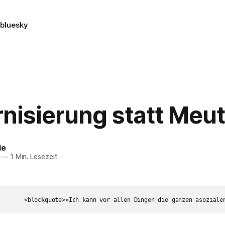
n
bluesky
nisierung statt Meut
le
—
1 Min. Lesezeit