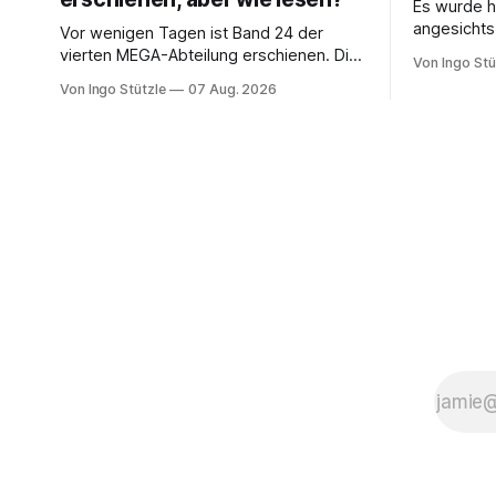
Es wurde h
angesichts
Vor wenigen Tagen ist Band 24 der
Bundespre
vierten MEGA-Abteilung erschienen. Die
Von Ingo Stü
die Leblos
Bände der Abteilung der Marx-Engels-
Von Ingo Stützle
07 Aug. 2026
Interviews
Gesamtausgabe, die die Exzerpte,
entwickelt
Notizen und Marginalien und Marginalien
Konzept de
umfassen, werden seit einiger Zeit nur
um zu vers
noch online publiziert, ebenso die Briefe
Gesellscha
(Abteilung III). Das ist einerseits
Politik Sa
grandios, denn die Ergebnisse der
die politisc
öffentlich