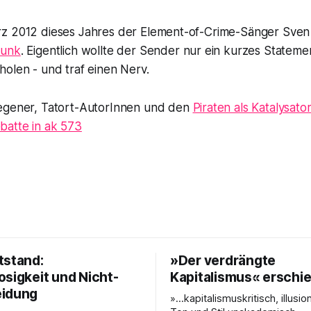
z 2012 dieses Jahres der Element-of-Crime-Sänger Sven
funk
. Eigentlich wollte der Sender nur ein kurzes Statem
olen - und traf einen Nerv.
egener, Tatort-AutorInnen und den
Piraten als Katalysato
atte in ak 573
tstand:
»Der verdrängte
osigkeit und Nicht-
Kapitalismus« erschi
eidung
»…kapitalismuskritisch, illusio