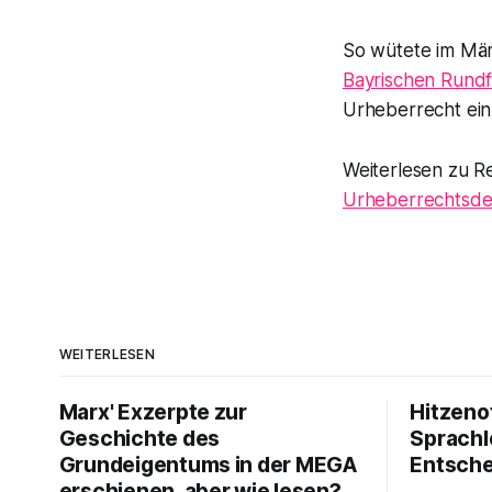
So wütete im Mär
Bayrischen Rund
Urheberrecht einh
Weiterlesen zu R
Urheberrechtsdeb
WEITERLESEN
Marx' Exzerpte zur
Hitzeno
Geschichte des
Sprachl
Grundeigentums in der MEGA
Entsch
erschienen, aber wie lesen?