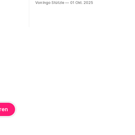
Von Ingo Stützle
01 Okt. 2025
Angriffskrieg auf die Ukraine hat eine
 von der
lange Vorgeschichte und spätestens
u handeln
seit dem 24. Februar 2022 viele Linke an
ng von
ihrem antimilitaristischen
abine Nuss
Selbstverständnis zweifeln lassen.
enen Buch
Diejenigen, die daran festhalten, handeln
«, der
sich den Vorwurf ein, Putin oder
enen ist.
Russland politisch
dreas
ren