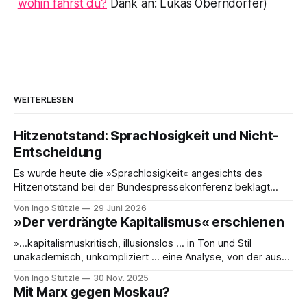
wohin fährst du?
Dank an: Lukas Oberndorfer)
WEITERLESEN
Hitzenotstand: Sprachlosigkeit und Nicht-
Entscheidung
Es wurde heute die »Sprachlosigkeit« angesichts des
Hitzenotstand bei der Bundespressekonferenz beklagt
oder die Leblosigkeit von Carsten Schneiders Interviews im
Von Ingo Stützle
29 Juni 2026
DLF. In den 1960er-Jahren entwickelten Bachrach/Baratz
»Der verdrängte Kapitalismus« erschienen
das Konzept der »Nicht-Entscheidungen«, um zu verstehen,
wie in einer Gesellschaft und ihrer herrschenden Politik
»…kapitalismuskritisch, illusionslos … in Ton und Stil
Sachverhalte verhandelt werden, die politisch nicht
unakademisch, unkompliziert … eine Analyse, von der aus
es weiterzudenken und zu handeln gilt.« So die erste
Von Ingo Stützle
30 Nov. 2025
Besprechung von Sebastian Klauke in nd zum Sabine Nuss
Mit Marx gegen Moskau?
kuratierten und herausgegebenen Buch »Der verdrängte