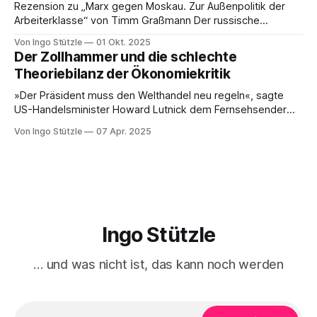
Kapitalismus«, der gerade bei Dietz Berlin erschienen ist.
Rezension zu „Marx gegen Moskau. Zur Außenpolitik der
Danke an den großartigen Andreas
Arbeiterklasse“ von Timm Graßmann Der russische
Angriffskrieg auf die Ukraine hat eine lange Vorgeschichte
Von Ingo Stützle
01 Okt. 2025
und spätestens seit dem 24. Februar 2022 viele Linke an
Der Zollhammer und die schlechte
ihrem antimilitaristischen Selbstverständnis zweifeln lassen.
Theoriebilanz der Ökonomiekritik
Diejenigen, die daran festhalten, handeln sich den Vorwurf
ein, Putin oder Russland politisch
»Der Präsident muss den Welthandel neu regeln«, sagte
US-Handelsminister Howard Lutnick dem Fernsehsender
CBS. Der »Zollhammer«, mit dem die USA auf den Amboss
Von Ingo Stützle
07 Apr. 2025
des Weltmarkts gehauen hat, sorgte für ebenso viel
Entsetzen wie Unverständnis. Unverständnis im
wortwörtlichen Sinn, dass nämlich nur schwer erklärt
werden kann, was die treibende Motive
Ingo Stützle
… und was nicht ist, das kann noch werden