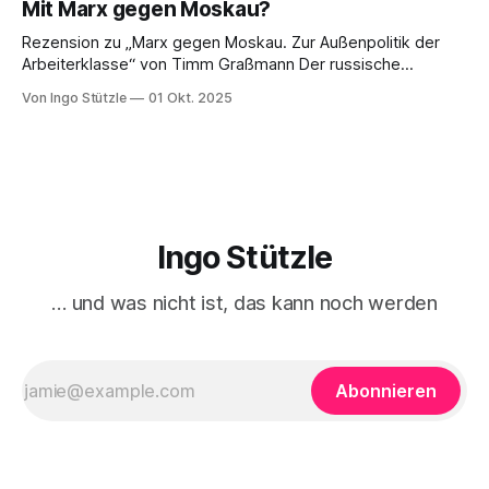
Mit Marx gegen Moskau?
kuratierten und herausgegebenen Buch »Der verdrängte
Kapitalismus«, der gerade bei Dietz Berlin erschienen ist.
Rezension zu „Marx gegen Moskau. Zur Außenpolitik der
Danke an den großartigen Andreas
Arbeiterklasse“ von Timm Graßmann Der russische
Angriffskrieg auf die Ukraine hat eine lange Vorgeschichte
Von Ingo Stützle
01 Okt. 2025
und spätestens seit dem 24. Februar 2022 viele Linke an
ihrem antimilitaristischen Selbstverständnis zweifeln lassen.
Diejenigen, die daran festhalten, handeln sich den Vorwurf
ein, Putin oder Russland politisch
Ingo Stützle
… und was nicht ist, das kann noch werden
Abonnieren