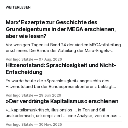
WEITERLESEN
Marx' Exzerpte zur Geschichte des
Grundeigentums in der MEGA erschienen,
aber wie lesen?
Vor wenigen Tagen ist Band 24 der vierten MEGA-Abteilung
erschienen. Die Bände der Abteilung der Marx-Engels-
Gesamtausgabe, die die Exzerpte, Notizen und Marginalien
Von Ingo Stützle
07 Aug. 2026
und Marginalien umfassen, werden seit einiger Zeit nur noch
Hitzenotstand: Sprachlosigkeit und Nicht-
online publiziert, ebenso die Briefe (Abteilung III). Das ist
Entscheidung
einerseits grandios, denn die Ergebnisse der öffentlich
Es wurde heute die »Sprachlosigkeit« angesichts des
Hitzenotstand bei der Bundespressekonferenz beklagt
oder die Leblosigkeit von Carsten Schneiders Interviews im
Von Ingo Stützle
29 Juni 2026
DLF. In den 1960er-Jahren entwickelten Bachrach/Baratz
»Der verdrängte Kapitalismus« erschienen
das Konzept der »Nicht-Entscheidungen«, um zu verstehen,
wie in einer Gesellschaft und ihrer herrschenden Politik
»…kapitalismuskritisch, illusionslos … in Ton und Stil
Sachverhalte verhandelt werden, die politisch nicht
unakademisch, unkompliziert … eine Analyse, von der aus
es weiterzudenken und zu handeln gilt.« So die erste
Von Ingo Stützle
30 Nov. 2025
Besprechung von Sebastian Klauke in nd zum Sabine Nuss