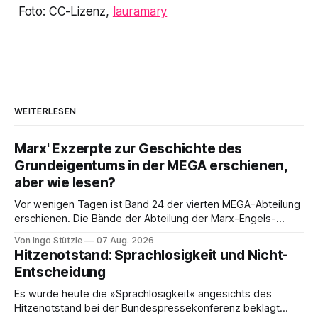
Foto: CC-Lizenz,
lauramary
WEITERLESEN
Marx' Exzerpte zur Geschichte des
Grundeigentums in der MEGA erschienen,
aber wie lesen?
Vor wenigen Tagen ist Band 24 der vierten MEGA-Abteilung
erschienen. Die Bände der Abteilung der Marx-Engels-
Gesamtausgabe, die die Exzerpte, Notizen und Marginalien
Von Ingo Stützle
07 Aug. 2026
und Marginalien umfassen, werden seit einiger Zeit nur noch
Hitzenotstand: Sprachlosigkeit und Nicht-
online publiziert, ebenso die Briefe (Abteilung III). Das ist
Entscheidung
einerseits grandios, denn die Ergebnisse der öffentlich
Es wurde heute die »Sprachlosigkeit« angesichts des
Hitzenotstand bei der Bundespressekonferenz beklagt