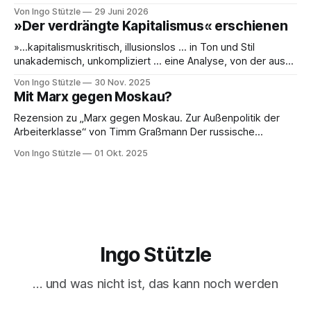
oder die Leblosigkeit von Carsten Schneiders Interviews im
Von Ingo Stützle
29 Juni 2026
DLF. In den 1960er-Jahren entwickelten Bachrach/Baratz
»Der verdrängte Kapitalismus« erschienen
das Konzept der »Nicht-Entscheidungen«, um zu verstehen,
wie in einer Gesellschaft und ihrer herrschenden Politik
»…kapitalismuskritisch, illusionslos … in Ton und Stil
Sachverhalte verhandelt werden, die politisch nicht
unakademisch, unkompliziert … eine Analyse, von der aus
es weiterzudenken und zu handeln gilt.« So die erste
Von Ingo Stützle
30 Nov. 2025
Besprechung von Sebastian Klauke in nd zum Sabine Nuss
Mit Marx gegen Moskau?
kuratierten und herausgegebenen Buch »Der verdrängte
Kapitalismus«, der gerade bei Dietz Berlin erschienen ist.
Rezension zu „Marx gegen Moskau. Zur Außenpolitik der
Danke an den großartigen Andreas
Arbeiterklasse“ von Timm Graßmann Der russische
Angriffskrieg auf die Ukraine hat eine lange Vorgeschichte
Von Ingo Stützle
01 Okt. 2025
und spätestens seit dem 24. Februar 2022 viele Linke an
ihrem antimilitaristischen Selbstverständnis zweifeln lassen.
Diejenigen, die daran festhalten, handeln sich den Vorwurf
ein, Putin oder Russland politisch
Ingo Stützle
… und was nicht ist, das kann noch werden