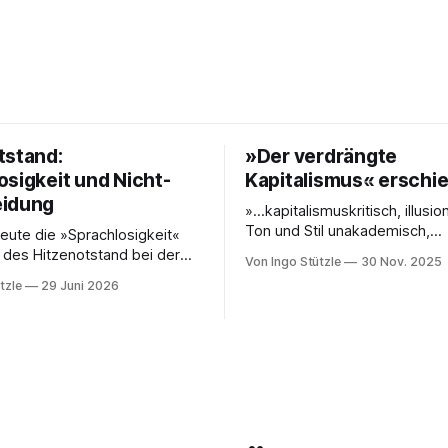
tstand:
»Der verdrängte
osigkeit und Nicht-
Kapitalismus« erschi
eidung
»…kapitalismuskritisch, illusio
Ton und Stil unakademisch,
eute die »Sprachlosigkeit«
unkompliziert … eine Analyse,
 des Hitzenotstand bei der
Von Ingo Stützle
30 Nov. 2025
aus es weiterzudenken und z
ssekonferenz beklagt oder
tzle
29 Juni 2026
gilt.« So die erste Besprechu
igkeit von Carsten Schneiders
Sebastian Klauke in nd zum S
 im DLF. In den 1960er-Jahren
kuratierten und herausgegeb
en Bachrach/Baratz das
»Der verdrängte Kapitalismus
r »Nicht-Entscheidungen«,
gerade bei Dietz Berlin erschi
tehen, wie in einer
Danke an den großartigen An
ft und ihrer herrschenden
chverhalte verhandelt werden,
h nicht