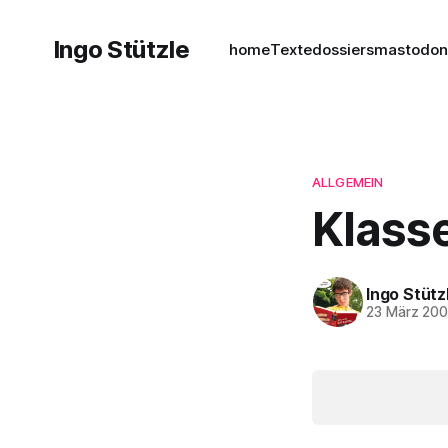
Ingo Stützle
home
Texte
dossiers
mastodo
ALLGEMEIN
Klass
Ingo Stütz
23 März 20