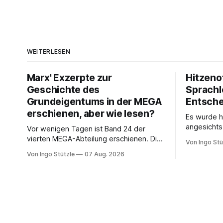
WEITERLESEN
Marx' Exzerpte zur
Hitzeno
Geschichte des
Sprachl
Grundeigentums in der MEGA
Entsch
erschienen, aber wie lesen?
Es wurde h
angesichts
Vor wenigen Tagen ist Band 24 der
Bundespre
vierten MEGA-Abteilung erschienen. Die
Von Ingo Stü
die Leblos
Bände der Abteilung der Marx-Engels-
Von Ingo Stützle
07 Aug. 2026
Interviews
Gesamtausgabe, die die Exzerpte,
entwickelt
Notizen und Marginalien und Marginalien
Konzept de
umfassen, werden seit einiger Zeit nur
um zu vers
noch online publiziert, ebenso die Briefe
Gesellscha
(Abteilung III). Das ist einerseits
Politik Sa
grandios, denn die Ergebnisse der
die politisc
öffentlich