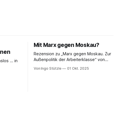
Mit Marx gegen Moskau?
enen
Rezension zu „Marx gegen Moskau. Zur
Außenpolitik der Arbeiterklasse“ von
nslos … in
Timm Graßmann Der russische
Von Ingo Stützle
01 Okt. 2025
Angriffskrieg auf die Ukraine hat eine
 von der
lange Vorgeschichte und spätestens
u handeln
seit dem 24. Februar 2022 viele Linke an
ng von
ihrem antimilitaristischen
abine Nuss
Selbstverständnis zweifeln lassen.
enen Buch
Diejenigen, die daran festhalten, handeln
«, der
sich den Vorwurf ein, Putin oder
enen ist.
Russland politisch
dreas