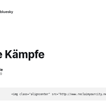
n
bluesky
e Kämpfe
le
09