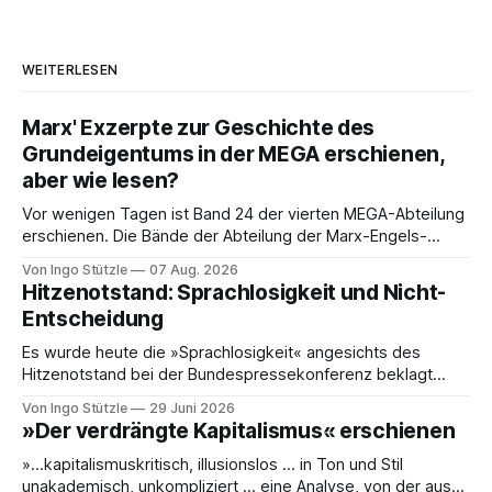
WEITERLESEN
Marx' Exzerpte zur Geschichte des
Grundeigentums in der MEGA erschienen,
aber wie lesen?
Vor wenigen Tagen ist Band 24 der vierten MEGA-Abteilung
erschienen. Die Bände der Abteilung der Marx-Engels-
Gesamtausgabe, die die Exzerpte, Notizen und Marginalien
Von Ingo Stützle
07 Aug. 2026
und Marginalien umfassen, werden seit einiger Zeit nur noch
Hitzenotstand: Sprachlosigkeit und Nicht-
online publiziert, ebenso die Briefe (Abteilung III). Das ist
Entscheidung
einerseits grandios, denn die Ergebnisse der öffentlich
Es wurde heute die »Sprachlosigkeit« angesichts des
Hitzenotstand bei der Bundespressekonferenz beklagt
oder die Leblosigkeit von Carsten Schneiders Interviews im
Von Ingo Stützle
29 Juni 2026
DLF. In den 1960er-Jahren entwickelten Bachrach/Baratz
»Der verdrängte Kapitalismus« erschienen
das Konzept der »Nicht-Entscheidungen«, um zu verstehen,
wie in einer Gesellschaft und ihrer herrschenden Politik
»…kapitalismuskritisch, illusionslos … in Ton und Stil
Sachverhalte verhandelt werden, die politisch nicht
unakademisch, unkompliziert … eine Analyse, von der aus