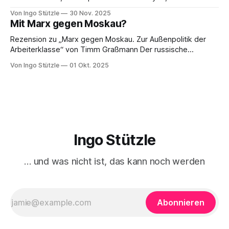
es weiterzudenken und zu handeln gilt.« So die erste
Von Ingo Stützle
30 Nov. 2025
Besprechung von Sebastian Klauke in nd zum Sabine Nuss
Mit Marx gegen Moskau?
kuratierten und herausgegebenen Buch »Der verdrängte
Kapitalismus«, der gerade bei Dietz Berlin erschienen ist.
Rezension zu „Marx gegen Moskau. Zur Außenpolitik der
Danke an den großartigen Andreas
Arbeiterklasse“ von Timm Graßmann Der russische
Angriffskrieg auf die Ukraine hat eine lange Vorgeschichte
Von Ingo Stützle
01 Okt. 2025
und spätestens seit dem 24. Februar 2022 viele Linke an
ihrem antimilitaristischen Selbstverständnis zweifeln lassen.
Diejenigen, die daran festhalten, handeln sich den Vorwurf
ein, Putin oder Russland politisch
Ingo Stützle
… und was nicht ist, das kann noch werden
Abonnieren