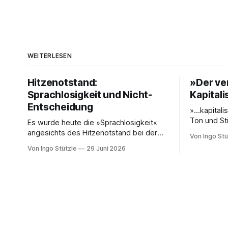
WEITERLESEN
Hitzenotstand:
»Der ve
Sprachlosigkeit und Nicht-
Kapital
Entscheidung
»…kapitalis
Ton und St
Es wurde heute die »Sprachlosigkeit«
unkomplizi
angesichts des Hitzenotstand bei der
Von Ingo Stü
aus es wei
Bundespressekonferenz beklagt oder
Von Ingo Stützle
29 Juni 2026
gilt.« So 
die Leblosigkeit von Carsten Schneiders
Sebastian 
Interviews im DLF. In den 1960er-Jahren
kuratierte
entwickelten Bachrach/Baratz das
»Der verdr
Konzept der »Nicht-Entscheidungen«,
gerade bei 
um zu verstehen, wie in einer
Danke an d
Gesellschaft und ihrer herrschenden
Politik Sachverhalte verhandelt werden,
die politisch nicht