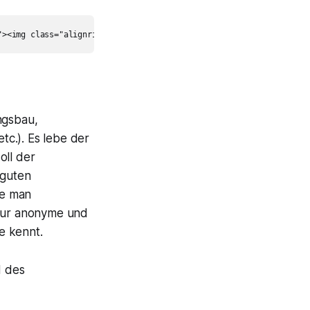
ngsbau,
c.). Es lebe der
oll der
 guten
te man
 nur anonyme und
e kennt.
 des