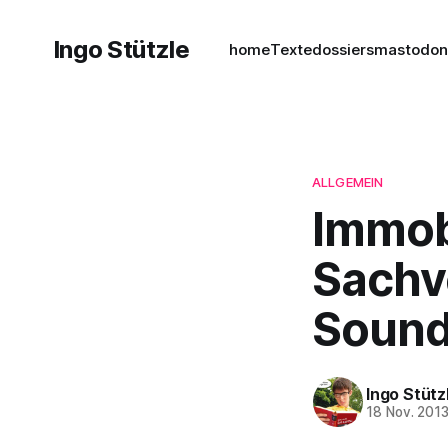
Ingo Stützle
home
Texte
dossiers
mastodo
ALLGEMEIN
Immob
Sachv
Sound
Ingo Stütz
18 Nov. 201