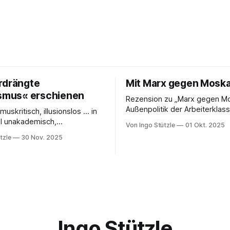
rdrängte
Mit Marx gegen Mosk
ismus« erschienen
Rezension zu „Marx gegen Mo
Außenpolitik der Arbeiterklas
muskritisch, illusionslos … in
Timm Graßmann Der russische
il unakademisch,
Von Ingo Stützle
01 Okt. 2025
Angriffskrieg auf die Ukraine 
ert … eine Analyse, von der
tzle
30 Nov. 2025
lange Vorgeschichte und spä
terzudenken und zu handeln
seit dem 24. Februar 2022 vie
die erste Besprechung von
ihrem antimilitaristischen
Klauke in nd zum Sabine Nuss
Selbstverständnis zweifeln la
n und herausgegebenen Buch
Diejenigen, die daran festhalt
ängte Kapitalismus«, der
sich den Vorwurf ein, Putin od
Dietz Berlin erschienen ist.
Russland politisch
en großartigen Andreas
Ingo Stützle