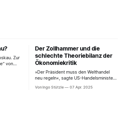
au?
Der Zollhammer und die
schlechte Theoriebilanz der
skau. Zur
Ökonomiekritik
se“ von
»Der Präsident muss den Welthandel
hat eine
neu regeln«, sagte US-Handelsminister
testens
Howard Lutnick dem Fernsehsender
le Linke an
Von Ingo Stützle
07 Apr. 2025
CBS. Der »Zollhammer«, mit dem die
USA auf den Amboss des Weltmarkts
ssen.
gehauen hat, sorgte für ebenso viel
en, handeln
Entsetzen wie Unverständnis.
er
Unverständnis im wortwörtlichen Sinn,
dass nämlich nur schwer erklärt werden
kann, was die treibende Motive