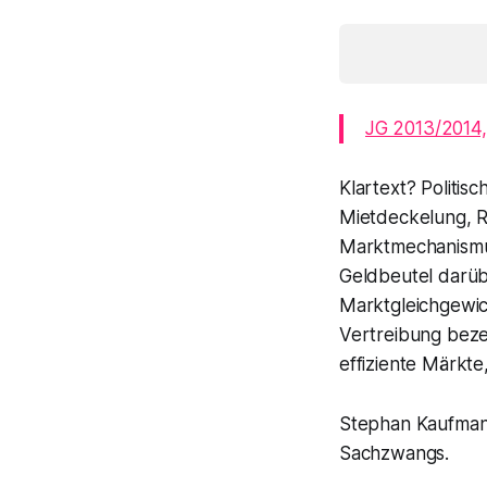
JG 2013/2014, 
Klartext? Politis
Mietdeckelung, R
Marktmechanismus,
Geldbeutel darüb
Marktgleichgewic
Vertreibung beze
effiziente Märkt
Stephan Kaufmann
Sachzwangs.