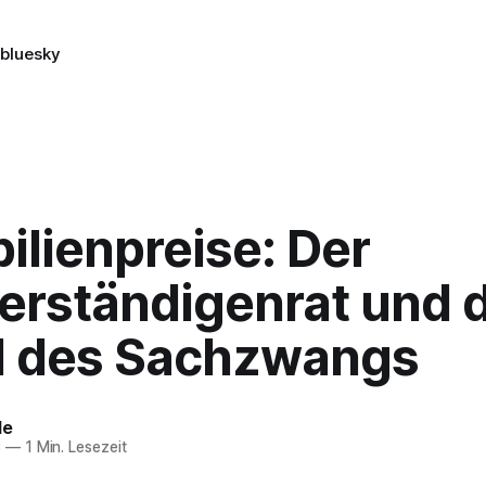
n
bluesky
ilienpreise: Der
erständigenrat und 
 des Sachzwangs
le
3
—
1 Min. Lesezeit