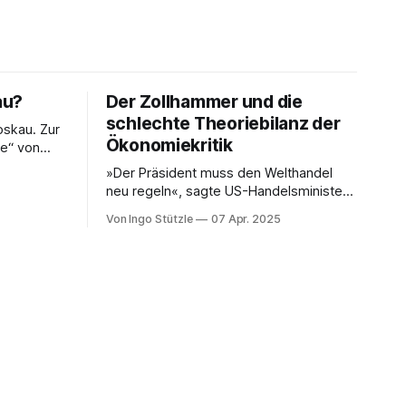
au?
Der Zollhammer und die
schlechte Theoriebilanz der
skau. Zur
Ökonomiekritik
se“ von
»Der Präsident muss den Welthandel
hat eine
neu regeln«, sagte US-Handelsminister
testens
Howard Lutnick dem Fernsehsender
le Linke an
Von Ingo Stützle
07 Apr. 2025
CBS. Der »Zollhammer«, mit dem die
USA auf den Amboss des Weltmarkts
ssen.
gehauen hat, sorgte für ebenso viel
en, handeln
Entsetzen wie Unverständnis.
er
Unverständnis im wortwörtlichen Sinn,
dass nämlich nur schwer erklärt werden
kann, was die treibende Motive