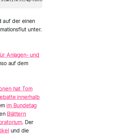
d auf der einen
rmationsflut unter.
für Anlagen- und
nso auf dem
ionen hat Tom
Debatte innerhalb
dem
im Bundetag
den
Blättern
oratorium
.
Der
ikel
und die