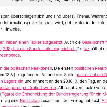
n Japan überschlagen sich und sind überall Thema. Währen
e Informationspolitik kritisiert wird, geht vieles in der Info
ar Hinweise.
ten
haben einen Ticker aufgesetzt
. Auch die
Gesellschaft 
 (GRS) hat eine Sonderseite eingerichtet
.
Die
taz
hält ebe
reenpeace
.
 die politischen Reaktionen
. Die ersten
politischen Reakt
m 13.3.) eingefangen. An anderer Stelle
geht er auf die 
en Lagers ein
und erinnert an den 28.10.10, den Tag, an 
tverlängerung diskutiert wurde
. Albrecht von Lucke von 
(Figaro) die Entscheidung der Bundesregierung für ein M
en Tag eine
Netzschau
zusammen. Der Freitag hat auch
Art