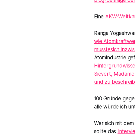
blog-Beiträge de
Eine
AKW-Weltkar
Ranga Yogeshwa
wie Atomkraftwer
musstesich inzwis
Atomindustrie gef
Hintergrundwisse
Sievert, Madame C
und zu beschreib
100 Gründe gegen
alle würde ich un
Wer sich mit dem
sollte das
Intervi