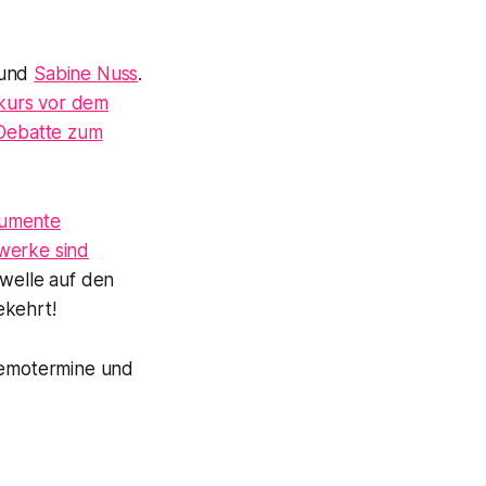
und
Sabine Nuss
.
skurs vor dem
Debatte zum
rumente
werke sind
rwelle auf den
ekehrt!
Demotermine und