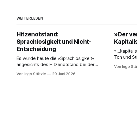
WEITERLESEN
Hitzenotstand:
»Der ve
Sprachlosigkeit und Nicht-
Kapital
Entscheidung
»…kapitalis
Ton und St
Es wurde heute die »Sprachlosigkeit«
unkomplizi
angesichts des Hitzenotstand bei der
Von Ingo Stü
aus es wei
Bundespressekonferenz beklagt oder
Von Ingo Stützle
29 Juni 2026
gilt.« So 
die Leblosigkeit von Carsten Schneiders
Sebastian 
Interviews im DLF. In den 1960er-Jahren
kuratierte
entwickelten Bachrach/Baratz das
»Der verdr
Konzept der »Nicht-Entscheidungen«,
gerade bei 
um zu verstehen, wie in einer
Danke an d
Gesellschaft und ihrer herrschenden
Politik Sachverhalte verhandelt werden,
die politisch nicht