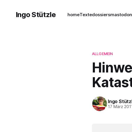
Ingo Stützle
home
Texte
dossiers
mastodo
ALLGEMEIN
Hinwe
Katas
Ingo Stütz
17 März 201