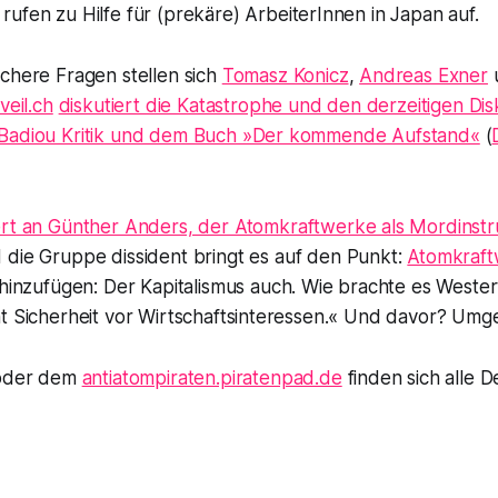
rufen zu Hilfe für (prekäre) ArbeiterInnen in Japan auf.
chere Fragen stellen sich
Tomasz Konicz
,
Andreas Exner
veil.ch
diskutiert die Katastrophe und den derzeitigen Di
 Badiou Kritik und dem Buch »Der kommende Aufstand«
(
ert an Günther Anders, der Atomkraftwerke als Mordinst
d die
Gruppe dissident
bringt es auf den Punkt:
Atomkraft
f hinzufügen: Der Kapitalismus auch. Wie brachte es Weste
ht Sicherheit vor Wirtschaftsinteressen.« Und davor? Umg
der dem
antiatompiraten.piratenpad.de
finden sich alle 