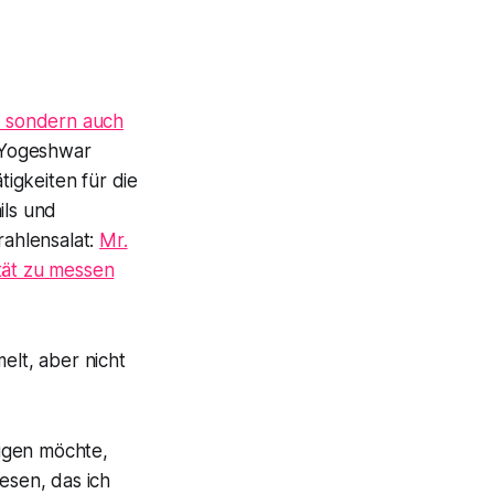
a, sondern auch
(Yogeshwar
tigkeiten für die
ils und
rahlensalat:
Mr.
tät zu messen
lt, aber nicht
igen möchte,
esen, das ich