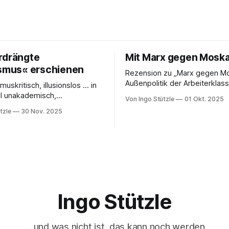
rdrängte
Mit Marx gegen Mosk
ismus« erschienen
Rezension zu „Marx gegen Mo
Außenpolitik der Arbeiterklas
muskritisch, illusionslos … in
Timm Graßmann Der russische
il unakademisch,
Von Ingo Stützle
01 Okt. 2025
Angriffskrieg auf die Ukraine 
ert … eine Analyse, von der
tzle
30 Nov. 2025
lange Vorgeschichte und spä
terzudenken und zu handeln
seit dem 24. Februar 2022 vie
die erste Besprechung von
ihrem antimilitaristischen
Klauke in nd zum Sabine Nuss
Selbstverständnis zweifeln la
n und herausgegebenen Buch
Diejenigen, die daran festhalt
ängte Kapitalismus«, der
sich den Vorwurf ein, Putin od
Dietz Berlin erschienen ist.
Russland politisch
en großartigen Andreas
Ingo Stützle
… und was nicht ist, das kann noch werden