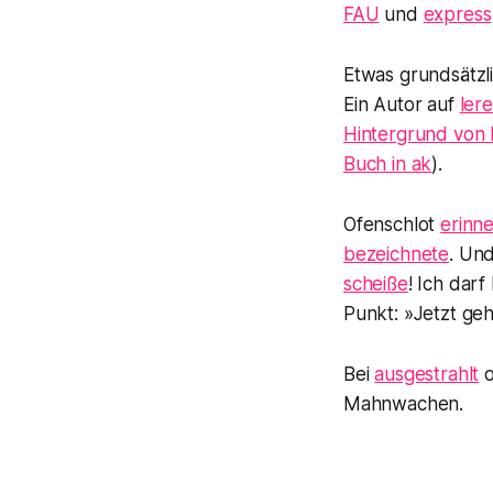
FAU
und
express
Etwas grundsätzli
Ein Autor auf
lere
Hintergrund von
Buch in
ak
).
Ofenschlot
erinn
bezeichnete
. Un
scheiße
! Ich dar
Punkt: »Jetzt ge
Bei
ausgestrahlt
o
Mahnwachen.