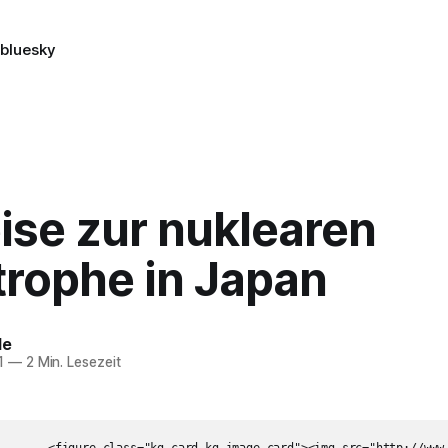
n
bluesky
ise zur nuklearen
trophe in Japan
le
1
—
2 Min. Lesezeit