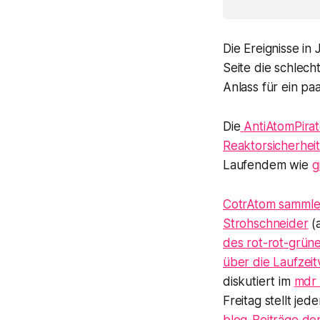
Die Ereignisse i
Seite die schlecht
Anlass für ein pa
Die
AntiAtomPira
Reaktorsicherheit
Laufendem wie
g
CotrAtom
sammlen
Strohschneider
(a
des rot-rot-grün
über die Laufzei
diskutiert im
mdr 
Freitag
stellt jed