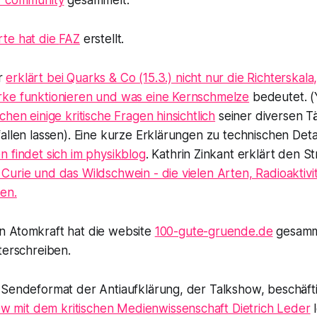
r community
gesammelt.
te hat die
FAZ
erstellt.
r
erklärt bei Quarks & Co (15.3.) nicht nur die Richterskal
ke funktionieren und was eine Kernschmelze
bedeutet. 
chen einige kritische Fragen hinsichtlich
seiner diversen Tä
allen lassen). Eine kurze Erklärungen zu technischen Deta
n findet sich im
physikblog
. Kathrin Zinkant erklärt den St
urie und das Wildschwein - die vielen Arten, Radioaktivi
en.
 Atomkraft hat die website
100-gute-gruende.de
gesamme
terschreiben.
 Sendeformat der Antiaufklärung, der Talkshow, beschäft
ew mit dem kritischen Medienwissenschaft Dietrich Leder
l