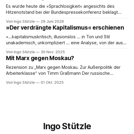
Es wurde heute die »Sprachlosigkeit« angesichts des
Hitzenotstand bei der Bundespressekonferenz beklagt
oder die Leblosigkeit von Carsten Schneiders Interviews im
Von Ingo Stützle
29 Juni 2026
DLF. In den 1960er-Jahren entwickelten Bachrach/Baratz
»Der verdrängte Kapitalismus« erschienen
das Konzept der »Nicht-Entscheidungen«, um zu verstehen,
wie in einer Gesellschaft und ihrer herrschenden Politik
»…kapitalismuskritisch, illusionslos … in Ton und Stil
Sachverhalte verhandelt werden, die politisch nicht
unakademisch, unkompliziert … eine Analyse, von der aus
es weiterzudenken und zu handeln gilt.« So die erste
Von Ingo Stützle
30 Nov. 2025
Besprechung von Sebastian Klauke in nd zum Sabine Nuss
Mit Marx gegen Moskau?
kuratierten und herausgegebenen Buch »Der verdrängte
Kapitalismus«, der gerade bei Dietz Berlin erschienen ist.
Rezension zu „Marx gegen Moskau. Zur Außenpolitik der
Danke an den großartigen Andreas
Arbeiterklasse“ von Timm Graßmann Der russische
Angriffskrieg auf die Ukraine hat eine lange Vorgeschichte
Von Ingo Stützle
01 Okt. 2025
und spätestens seit dem 24. Februar 2022 viele Linke an
ihrem antimilitaristischen Selbstverständnis zweifeln lassen.
Diejenigen, die daran festhalten, handeln sich den Vorwurf
ein, Putin oder Russland politisch
Ingo Stützle