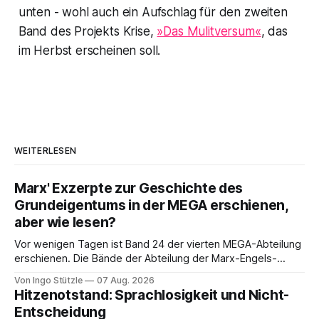
unten - wohl auch ein Aufschlag für den zweiten
Band des Projekts Krise,
»Das Mulitversum«
, das
im Herbst erscheinen soll.
WEITERLESEN
Marx' Exzerpte zur Geschichte des
Grundeigentums in der MEGA erschienen,
aber wie lesen?
Vor wenigen Tagen ist Band 24 der vierten MEGA-Abteilung
erschienen. Die Bände der Abteilung der Marx-Engels-
Gesamtausgabe, die die Exzerpte, Notizen und Marginalien
Von Ingo Stützle
07 Aug. 2026
und Marginalien umfassen, werden seit einiger Zeit nur noch
Hitzenotstand: Sprachlosigkeit und Nicht-
online publiziert, ebenso die Briefe (Abteilung III). Das ist
Entscheidung
einerseits grandios, denn die Ergebnisse der öffentlich