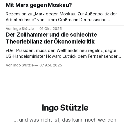
Besprechung von Sebastian Klauke in nd zum Sabine Nuss
Mit Marx gegen Moskau?
kuratierten und herausgegebenen Buch »Der verdrängte
Kapitalismus«, der gerade bei Dietz Berlin erschienen ist.
Rezension zu „Marx gegen Moskau. Zur Außenpolitik der
Danke an den großartigen Andreas
Arbeiterklasse“ von Timm Graßmann Der russische
Angriffskrieg auf die Ukraine hat eine lange Vorgeschichte
Von Ingo Stützle
01 Okt. 2025
und spätestens seit dem 24. Februar 2022 viele Linke an
Der Zollhammer und die schlechte
ihrem antimilitaristischen Selbstverständnis zweifeln lassen.
Theoriebilanz der Ökonomiekritik
Diejenigen, die daran festhalten, handeln sich den Vorwurf
ein, Putin oder Russland politisch
»Der Präsident muss den Welthandel neu regeln«, sagte
US-Handelsminister Howard Lutnick dem Fernsehsender
CBS. Der »Zollhammer«, mit dem die USA auf den Amboss
Von Ingo Stützle
07 Apr. 2025
des Weltmarkts gehauen hat, sorgte für ebenso viel
Entsetzen wie Unverständnis. Unverständnis im
wortwörtlichen Sinn, dass nämlich nur schwer erklärt
werden kann, was die treibende Motive
Ingo Stützle
… und was nicht ist, das kann noch werden