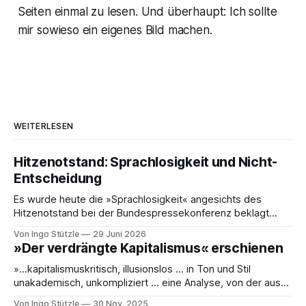
Seiten einmal zu lesen. Und überhaupt: Ich sollte
mir sowieso ein eigenes Bild machen.
WEITERLESEN
Hitzenotstand: Sprachlosigkeit und Nicht-
Entscheidung
Es wurde heute die »Sprachlosigkeit« angesichts des
Hitzenotstand bei der Bundespressekonferenz beklagt
oder die Leblosigkeit von Carsten Schneiders Interviews im
Von Ingo Stützle
29 Juni 2026
DLF. In den 1960er-Jahren entwickelten Bachrach/Baratz
»Der verdrängte Kapitalismus« erschienen
das Konzept der »Nicht-Entscheidungen«, um zu verstehen,
wie in einer Gesellschaft und ihrer herrschenden Politik
»…kapitalismuskritisch, illusionslos … in Ton und Stil
Sachverhalte verhandelt werden, die politisch nicht
unakademisch, unkompliziert … eine Analyse, von der aus
es weiterzudenken und zu handeln gilt.« So die erste
Von Ingo Stützle
30 Nov. 2025