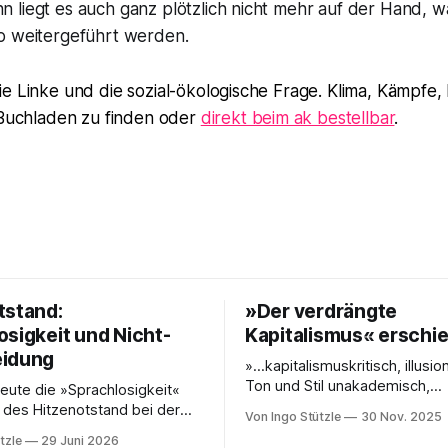
liegt es auch ganz plötzlich nicht mehr auf der Hand, was
o weitergeführt werden.
e Linke und die sozial-ökologische Frage. Klima, Kämpfe,
n Buchladen zu finden oder
direkt beim ak bestellbar
.
tstand:
»Der verdrängte
osigkeit und Nicht-
Kapitalismus« erschi
eidung
»…kapitalismuskritisch, illusio
Ton und Stil unakademisch,
eute die »Sprachlosigkeit«
unkompliziert … eine Analyse,
 des Hitzenotstand bei der
Von Ingo Stützle
30 Nov. 2025
aus es weiterzudenken und z
ssekonferenz beklagt oder
tzle
29 Juni 2026
gilt.« So die erste Besprechu