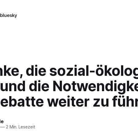
n
bluesky
nke, die sozial-ökolo
 und die Notwendigke
ebatte weiter zu füh
le
—
2 Min. Lesezeit