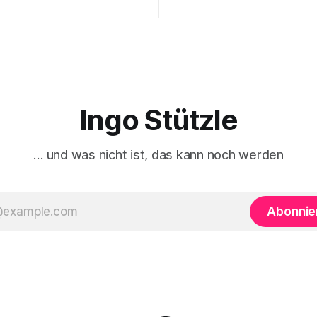
igkeit von Carsten Schneiders
Sebastian Klauke in nd zum S
 im DLF. In den 1960er-Jahren
kuratierten und herausgegeb
en Bachrach/Baratz das
»Der verdrängte Kapitalismus
r »Nicht-Entscheidungen«,
gerade bei Dietz Berlin erschi
tehen, wie in einer
Danke an den großartigen An
ft und ihrer herrschenden
chverhalte verhandelt werden,
h nicht
Ingo Stützle
… und was nicht ist, das kann noch werden
Abonnie