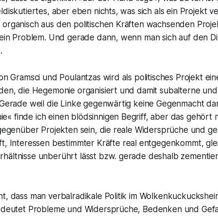
ldiskutiertes, aber eben nichts, was sich als ein Projekt ve
 organisch aus den politischen Kräften wachsenden Projek
t ein Problem. Und gerade dann, wenn man sich auf den D
.
von Gramsci und Poulantzas wird als politisches Projekt ein
nden, die Hegemonie organisiert und damit subalterne und
 Gerade weil die Linke gegenwärtig keine Gegenmacht dars
 finde ich einen blödsinnigen Begriff, aber das gehört ni
 gegenüber Projekten sein, die reale Widersprüche und ges
ft, Interessen bestimmter Kräfte
real
entgegenkommt, glei
hältnisse unberührt lässt bzw. gerade deshalb zementiere
ht, dass man verbalradikale Politik im Wolkenkuckuckshei
bedeutet Probleme und Widersprüche, Bedenken und Gefa