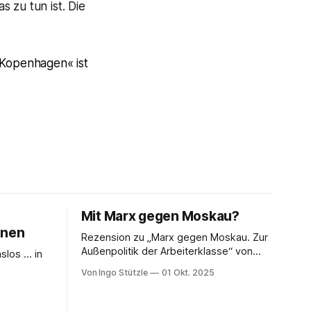
 zu tun ist. Die
 Kopenhagen« ist
Mit Marx gegen Moskau?
enen
Rezension zu „Marx gegen Moskau. Zur
Außenpolitik der Arbeiterklasse“ von
nslos … in
Timm Graßmann Der russische
Von Ingo Stützle
01 Okt. 2025
Angriffskrieg auf die Ukraine hat eine
 von der
lange Vorgeschichte und spätestens
u handeln
seit dem 24. Februar 2022 viele Linke an
ng von