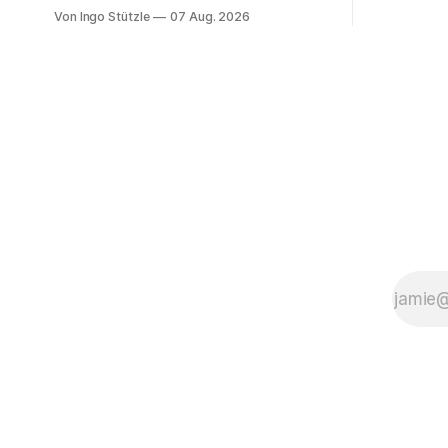
die Leblos
Bände der Abteilung der Marx-Engels-
Von Ingo Stützle
07 Aug. 2026
Interviews
Gesamtausgabe, die die Exzerpte,
entwickelt
Notizen und Marginalien und Marginalien
Konzept de
umfassen, werden seit einiger Zeit nur
um zu vers
noch online publiziert, ebenso die Briefe
Gesellscha
(Abteilung III). Das ist einerseits
Politik Sa
grandios, denn die Ergebnisse der
die politisc
öffentlich