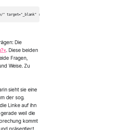
ägen: Die
n?«
. Diese beiden
eide Fragen,
 und Weise. Zu
in sieht sie eine
um der sog.
ie Linke auf ihn
gerade weil die
Besprechung kommt
 und präsentiert