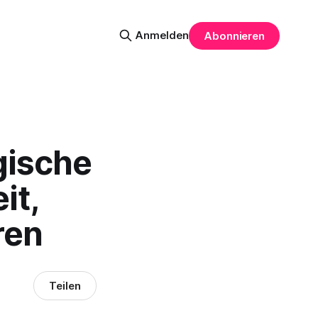
Anmelden
Abonnieren
gische
it,
ren
Teilen