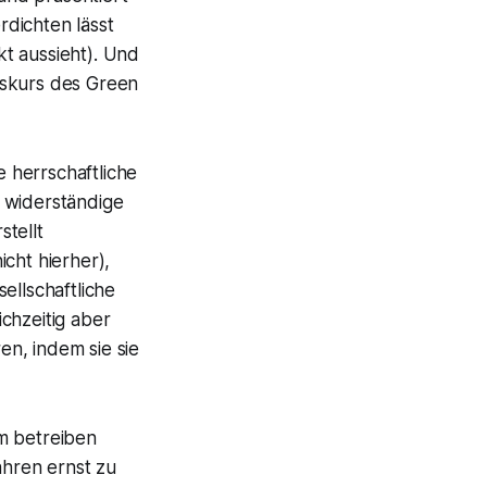
rdichten lässt
t aussieht). Und
iskurs des Green
e herrschaftliche
 widerständige
tellt
cht hierher),
ellschaftliche
chzeitig aber
n, indem sie sie
m betreiben
hren ernst zu