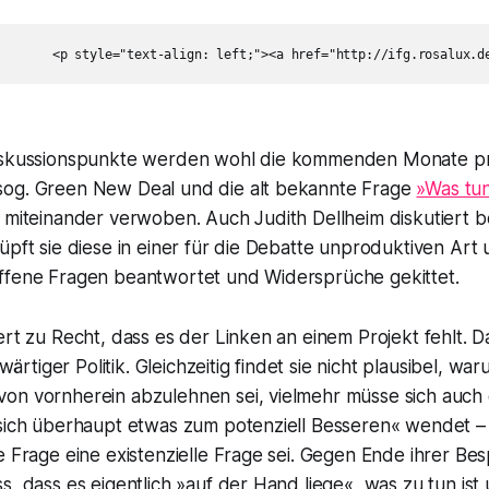
Diskussionspunkte werden wohl die kommenden Monate pr
og. Green New Deal und die alt bekannte Frage
»Was tu
 miteinander verwoben. Auch Judith Dellheim diskutiert b
üpft sie diese in einer für die Debatte unproduktiven Art
ffene Fragen beantwortet und Widersprüche gekittet.
ert zu Recht, dass es der Linken an einem Projekt fehlt. Dar
tiger Politik. Gleichzeitig findet sie nicht plausibel, war
on vornherein abzulehnen sei, vielmehr müsse sich auch d
 sich überhaupt etwas zum potenziell Besseren« wendet – 
he Frage eine existenzielle Frage sei. Gegen Ende ihrer 
s, dass es eigentlich »auf der Hand liege«, was zu tun ist