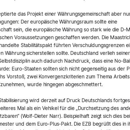
ptierte das Projekt einer Währungsgemeinschaft aber nu
gungen: Der europäische Währungsraum sollte eine
schaft sein, die europäische Währung so stark wie die D-M
tischen Voraussetzungen geschaffen werden. Die Maastrich
andelte Stabilitätspakt führten Verschuldungsgrenzen ein
en Währung sicherstellen sollte. Deutschland verlieh seine
 Selbstdisziplin auch dadurch Nachdruck, dass eine No-Bai
e: Euro-Staaten sollten sich nicht gegenseitig aus der P
hs Vorstoß, zwei Konvergenzkriterien zum Thema Arbeitslo
fzunehmen, wurde hingegen abgeschmettert.
 Stabilisierung wird derzeit auf Druck Deutschlands fortges
weiteres Mal als ein Vehikel für die „Durchsetzung des and
zbaren“ (Wolf-Dieter Narr). Beispielhaft zeigt sich dies 
ester und dem Euro-Plus-Pakt. Die EZB begrüßt dies in 