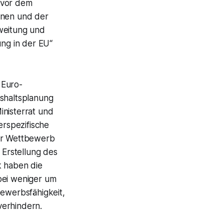
 vor dem
onen und der
sweitung und
ng in der EU“
 Euro-
ushaltsplanung
inisterrat und
rspezifische
ehr Wettbewerb
 Erstellung des
k haben die
bei weniger um
bewerbsfähigkeit,
 verhindern.