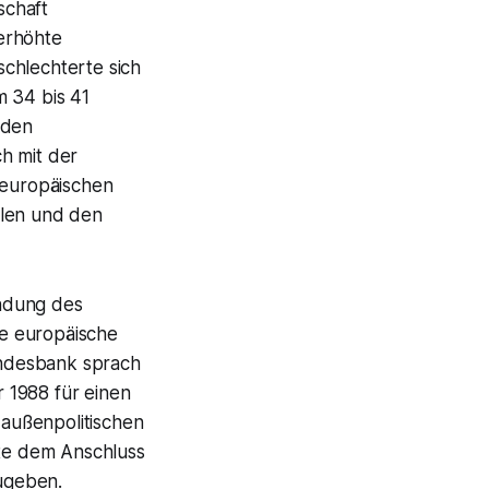
schaft
erhöhte
chlechterte sich
m 34 bis 41
nden
h mit der
 europäischen
ellen und den
endung des
e europäische
undesbank sprach
 1988 für einen
außenpolitischen
te dem Anschluss
ugeben.