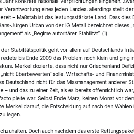
 Jahr konkrete nationale Verpflichtungen eingehen. Zwar
 Verantwortung eines jeden Landes, allerdings stellt der
bereit – Maßstab ist das leistungsstärkste Land. Dass dies
. Hans-Jürgen Urban von der IG Metall bezeichnet dieses 
rangement“ als „Regime autoritärer Stabilität“. (1)
er Stabilitätspolitik geht vor allem auf Deutschlands Initi
redete bis Ende 2009 das Problem noch klein und ging i
skurs. Merkel dozierte, dass nicht nur Griechenland Defiz
„nicht überbewerten“ solle. Wirtschafts- und Finanzminis
ss Deutschland nicht für das Missmanagement anderer St
 und das zu einer Zeit, als es bereits offensichtlich war
facto pleite war. Selbst Ende März, keinen Monat vor de
gte Merkel darauf, die Entscheidung auf nach den Wahlen 
zu legen.
rchzuhalten. Doch auch nachdem das erste Rettungspake