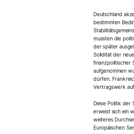
Deutschland akze
bestimmten Bedin
Stabilitätsgemein
mussten die poli
der später ausgeh
Solidität der neu
finanzpolitischer
aufgenommen wurd
dürfen. Frankreic
Vertragswerk au
Diese Politik der
erweist sich ein 
weiteres Durchset
Europäischen Sem