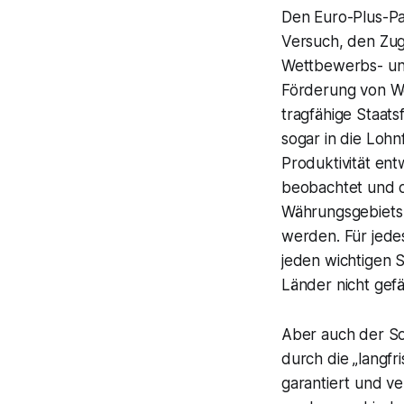
Den Euro-Plus-Pa
Versuch, den Zug
Wettbewerbs- und S
Förderung von Wet
tragfähige Staatsf
sogar in die Lohn
Produktivität en
beobachtet und d
Währungsgebiets 
werden. Für jede
jeden wichtigen S
Länder nicht gef
Aber auch der Sozi
durch die „langfr
garantiert und v