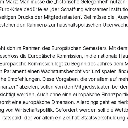
m März: Man müsse die „historische Gelegenheit“ nutzen;
Euro-Krise bedürfe es „der Schaffung wirksamer Instituti
itigen Drucks der Mitgliedsstaaten“. Ziel müsse die „Au
estehenden Rahmens zur haushaltspolitischen Überwachu
ieht sich im Rahmen des Europäischen Semesters. Mit dem
eschloss die Europäische Kommission, in die nationale Ha
e Europäische Kommission legt zu Beginn des Jahres dem M
 Parlament einen Wachstumsbericht vor und später lände
ische Empfehlungen. Diese Vorgaben, die vor allem auf m
inanzen“ abzielen, sollen von den Mitgliedsstaaten bei der
sichtigt werden. Auch ohne eine europäische Finanzpoliti
omit eine europäische Dimension. Allerdings geht es hier
g von Wirtschaftspolitik. Gefördert werden soll die Wett
ilitätspakt, der vor allem ein Ziel hat: Staatsverschuldung