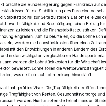
kt brachte die Bundesregierung gegen Frankreich auf den
eständnissen für die Stabilisierung des Euro eine Versch
tabilitätspolitik zur Seite zu stellen. Das offizielle Ziel d
tbewerbsfähigkeit und Beschäftigung, einen Beitrag für d
inanzen zu leisten und die Finanzstabilität zu stärken. Daf
findung eingreifen: „Um zu beurteilen, ob die Löhne sich
twickeln, werden die Lohnstückkosten über einen Zeitrau
abei mit den Entwicklungen in anderen Ländern des Eur
und in den wichtigsten vergleichbaren Handelspartnerlä
s Land werden die Lohnstückkosten für die Wirtschaft in
ektor bewertet“. Löhne sollen die Wettbewerbsfähigkeit d
ährden, was de facto auf Lohnsenkung hinausläuft.
alstaat gerät ins Visier: Die „Tragfähigkeit der öffentliche
istige Tragfähigkeit von Renten, Gesundheitsvorsorge und 
erbessert werden. Hierfür sollen die teilnehmenden Staat