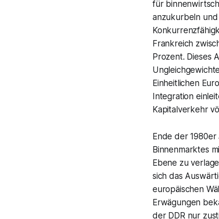
für binnenwirtsch
anzukurbeln und 
Konkurrenzfähigk
Frankreich zwisc
Prozent. Dieses 
Ungleichgewichte
Einheitlichen Eur
Integration einle
Kapitalverkehr vö
Ende der 1980er 
Binnenmarktes mi
Ebene zu verlage
sich das Auswärt
europäischen Wäh
Erwägungen beka
der DDR nur zust