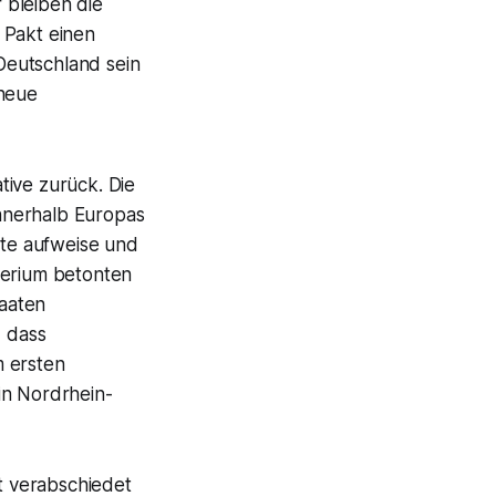
 bleiben die
 Pakt einen
 Deutschland sein
„neue
ative zurück. Die
nnerhalb Europas
ite aufweise und
terium betonten
aaten
, dass
m ersten
in Nordrhein-
t verabschiedet