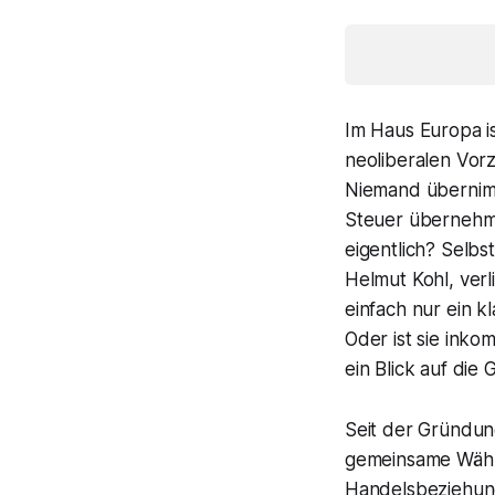
Im Haus Europa is
neoliberalen Vor
Niemand übernimm
Steuer übernehme
eigentlich? Selb
Helmut Kohl, ver
einfach nur ein k
Oder ist sie inko
ein Blick auf die
Seit der Gründun
gemeinsame Währun
Handelsbeziehung