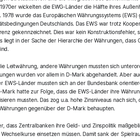
r 1970er wickelten die EWG-Länder die Hälfte ihres Außen
b. 1978 wurde das Europäischen Währungssystems (EWS) 
itätsbedingungen Deutschlands. Das EWS war trotz Kooper
nz gekennzeichnet. Dies war kein Konstruktionsfehler, 
Es liegt in der Sache der Hierarchie der Währungen, dass
ind.
ie Leitwährung, andere Währungen mussten sich untero
ungen wurden vor allem in D-Mark abgehandelt. Aber au
r EWS-Länder mussten sich an der Bundesbank orientieren
-Mark hatte zur Folge, dass die EWS-Länder ihre Währung
isieren mussten. Das zog u.a. hohe Zinsniveaus nach sich,
e Währungen gegenüber der D-Mark behaupten.
, dass Zentralbanken ihre Geld- und Zinspolitik maßgebli
r Wechselkurse einsetzen müssen. Damit sank der Spielrau