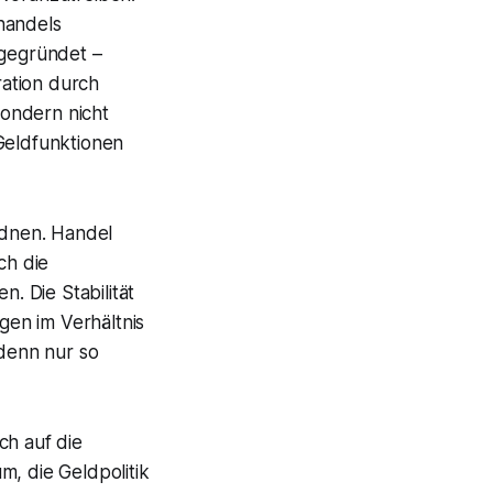
handels
gegründet –
ation durch
sondern nicht
 Geldfunktionen
rdnen. Handel
ch die
. Die Stabilität
en im Verhältnis
 denn nur so
ch auf die
m, die Geldpolitik