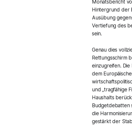
Monatsbericht vo
Hintergrund der 
Ausübung gegense
Vertiefung des b
sein.
Genau dies vollz
Rettungsschirm b
einzugreifen. Di
dem Europäischen
wirtschaftspolit
und „tragfähige F
Haushalts berück
Budgetdebatten s
die Harmonisierun
gestärkt der Stab