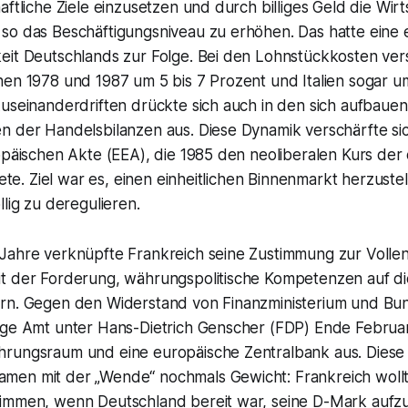
aftliche Ziele einzusetzen und durch billiges Geld die Wirt
so das Beschäftigungsniveau zu erhöhen. Das hatte eine 
eit Deutschlands zur Folge. Bei den Lohnstückkosten vers
hen 1978 und 1987 um 5 bis 7 Prozent und Italien sogar u
Auseinanderdriften drückte sich auch in den sich aufbaue
n der Handelsbilanzen aus. Diese Dynamik verschärfte sic
opäischen Akte (EEA), die 1985 den neoliberalen Kurs der
itete. Ziel war es, einen einheitlichen Binnenmarkt herzust
llig zu deregulieren.
Jahre verknüpfte Frankreich seine Zustimmung zur Voll
t der Forderung, währungspolitische Kompetenzen auf di
rn. Gegen den Widerstand von Finanzministerium und B
ige Amt unter Hans-Dietrich Genscher (FDP) Ende Februar
rungsraum und eine europäische Zentralbank aus. Diese 
men mit der „Wende“ nochmals Gewicht: Frankreich woll
immen, wenn Deutschland bereit war, seine D-Mark aufz