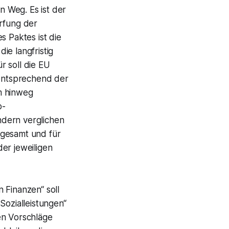
 Weg. Es ist der
ärfung der
es Paktes ist die
ie langfristig
ür soll die EU
 entsprechend der
m hinweg
o-
ndern verglichen
sgesamt und für
er jeweiligen
n Finanzen“ soll
Sozialleistungen“
en Vorschläge