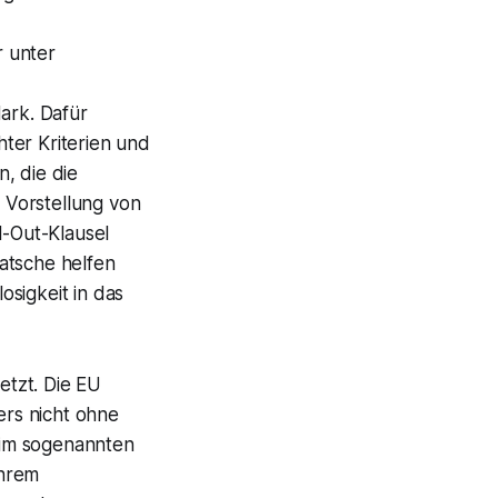
r unter
ark. Dafür
ter Kriterien und
, die die
r Vorstellung von
l-Out-Klausel
atsche helfen
sigkeit in das
etzt. Die EU
ers nicht ohne
beim sogenannten
ihrem