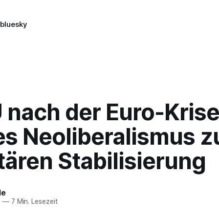
n
bluesky
U nach der Euro-Kris
es Neoliberalismus z
tären Stabilisierung
le
1
—
7 Min. Lesezeit