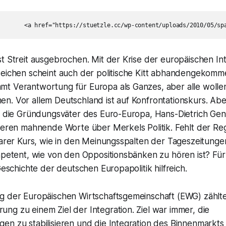
t Streit ausgebrochen. Mit der Krise der europäischen In
zeichen scheint auch der politische Kitt abhandengekomme
t Verantwortung für Europa als Ganzes, aber alle wollen 
n. Vor allem Deutschland ist auf Konfrontationskurs. Ab
st die Gründungsväter des Euro-Europa, Hans-Dietrich Ge
lieren mahnende Worte über Merkels Politik. Fehlt der R
larer Kurs, wie in den Meinungsspalten der Tageszeitungen
mpetent, wie von den Oppositionsbänken zu hören ist? Für 
 Geschichte der deutschen Europapolitik hilfreich.
g der Europäischen Wirtschaftsgemeinschaft (EWG) zählte
g zu einem Ziel der Integration. Ziel war immer, die
en zu stabilisieren und die Integration des Binnenmarkts