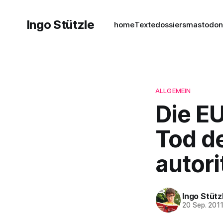
Ingo Stützle
home
Texte
dossiers
mastodo
ALLGEMEIN
Die E
Tod d
autori
Ingo Stütz
20 Sep. 201