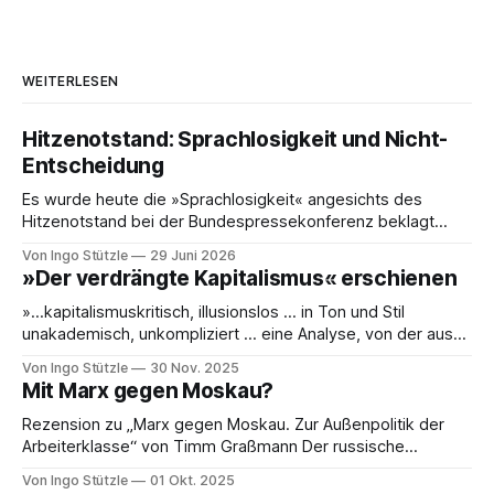
WEITERLESEN
Hitzenotstand: Sprachlosigkeit und Nicht-
Entscheidung
Es wurde heute die »Sprachlosigkeit« angesichts des
Hitzenotstand bei der Bundespressekonferenz beklagt
oder die Leblosigkeit von Carsten Schneiders Interviews im
Von Ingo Stützle
29 Juni 2026
DLF. In den 1960er-Jahren entwickelten Bachrach/Baratz
»Der verdrängte Kapitalismus« erschienen
das Konzept der »Nicht-Entscheidungen«, um zu verstehen,
wie in einer Gesellschaft und ihrer herrschenden Politik
»…kapitalismuskritisch, illusionslos … in Ton und Stil
Sachverhalte verhandelt werden, die politisch nicht
unakademisch, unkompliziert … eine Analyse, von der aus
es weiterzudenken und zu handeln gilt.« So die erste
Von Ingo Stützle
30 Nov. 2025
Besprechung von Sebastian Klauke in nd zum Sabine Nuss
Mit Marx gegen Moskau?
kuratierten und herausgegebenen Buch »Der verdrängte
Kapitalismus«, der gerade bei Dietz Berlin erschienen ist.
Rezension zu „Marx gegen Moskau. Zur Außenpolitik der
Danke an den großartigen Andreas
Arbeiterklasse“ von Timm Graßmann Der russische
Angriffskrieg auf die Ukraine hat eine lange Vorgeschichte
Von Ingo Stützle
01 Okt. 2025
und spätestens seit dem 24. Februar 2022 viele Linke an