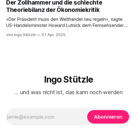
Der Zollhammer und die schlechte
ihrem antimilitaristischen Selbstverständnis zweifeln lassen.
Theoriebilanz der Ökonomiekritik
Diejenigen, die daran festhalten, handeln sich den Vorwurf
ein, Putin oder Russland politisch
»Der Präsident muss den Welthandel neu regeln«, sagte
US-Handelsminister Howard Lutnick dem Fernsehsender
CBS. Der »Zollhammer«, mit dem die USA auf den Amboss
Von Ingo Stützle
07 Apr. 2025
des Weltmarkts gehauen hat, sorgte für ebenso viel
Entsetzen wie Unverständnis. Unverständnis im
wortwörtlichen Sinn, dass nämlich nur schwer erklärt
werden kann, was die treibende Motive
Ingo Stützle
… und was nicht ist, das kann noch werden
Abonnieren