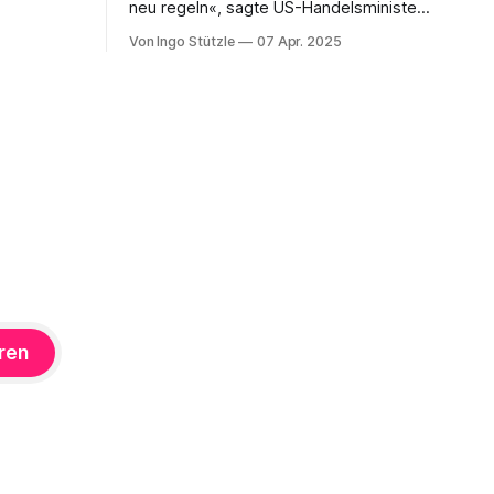
neu regeln«, sagte US-Handelsminister
testens
Howard Lutnick dem Fernsehsender
le Linke an
Von Ingo Stützle
07 Apr. 2025
CBS. Der »Zollhammer«, mit dem die
USA auf den Amboss des Weltmarkts
ssen.
gehauen hat, sorgte für ebenso viel
en, handeln
Entsetzen wie Unverständnis.
er
Unverständnis im wortwörtlichen Sinn,
dass nämlich nur schwer erklärt werden
kann, was die treibende Motive
ren