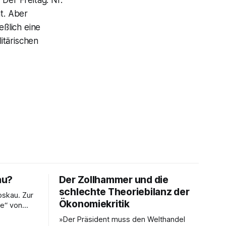
,
Der Freitag.
Nr.
ht. Aber
eßlich eine
litärischen
au?
Der Zollhammer und die
schlechte Theoriebilanz der
skau. Zur
Ökonomiekritik
se“ von
»Der Präsident muss den Welthandel
hat eine