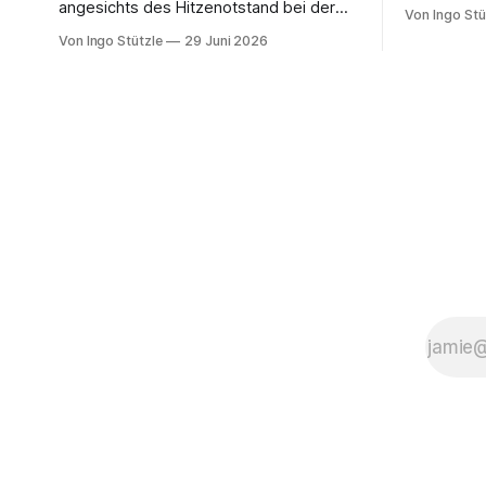
unkomplizi
angesichts des Hitzenotstand bei der
Von Ingo Stü
aus es wei
Bundespressekonferenz beklagt oder
Von Ingo Stützle
29 Juni 2026
gilt.« So 
die Leblosigkeit von Carsten Schneiders
Sebastian 
Interviews im DLF. In den 1960er-Jahren
kuratierte
entwickelten Bachrach/Baratz das
»Der verdr
Konzept der »Nicht-Entscheidungen«,
gerade bei 
um zu verstehen, wie in einer
Danke an d
Gesellschaft und ihrer herrschenden
Politik Sachverhalte verhandelt werden,
die politisch nicht