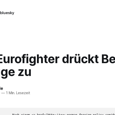
n
bluesky
urofighter drückt Be
uge zu
le
0
—
1 Min. Lesezeit