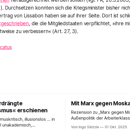
erien
herausgerechnet werden sollten (vgl.
FR
, 20.5.2003
). Durchsetzen konnten sich die Kriegsminister bisher nic
trag von Lissabon haben sie auf ihrer Seite. Dort ist schli
stgeschrieben
, die die Mitgliedstaaten verpflichtet, »ihre mi
ttweise zu verbessern« (Art. 27, 3).
icatus
rdrängte
Mit Marx gegen Mosk
ismus« erschienen
Rezension zu „Marx gegen Mo
Außenpolitik der Arbeiterklas
muskritisch, illusionslos … in
Timm Graßmann Der russische
il unakademisch,
Von Ingo Stützle
01 Okt. 2025
Angriffskrieg auf die Ukraine 