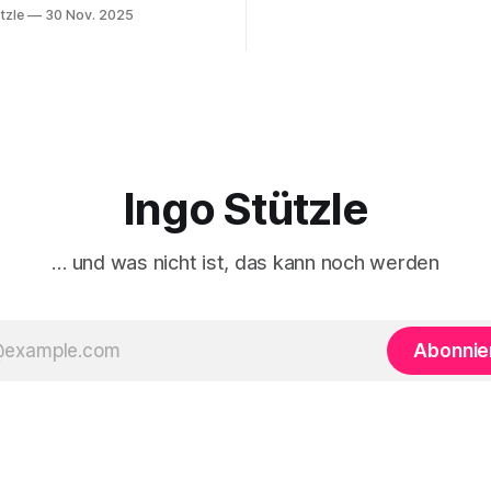
ert … eine Analyse, von der
tzle
30 Nov. 2025
lange Vorgeschichte und spä
terzudenken und zu handeln
seit dem 24. Februar 2022 vie
die erste Besprechung von
ihrem antimilitaristischen
Klauke in nd zum Sabine Nuss
Selbstverständnis zweifeln la
n und herausgegebenen Buch
Diejenigen, die daran festhalt
ängte Kapitalismus«, der
sich den Vorwurf ein, Putin od
Dietz Berlin erschienen ist.
Russland politisch
en großartigen Andreas
Ingo Stützle
… und was nicht ist, das kann noch werden
Abonnie