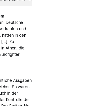
nem
en. Deutsche
 verkaufen und
 hatten in den
 […]. Zu
in Athen, die
Eurofighter
fentliche Ausgaben
leicher. So waren
uch in der
er Kontrolle der