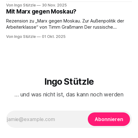
es weiterzudenken und zu handeln gilt.« So die erste
Von Ingo Stützle
30 Nov. 2025
Besprechung von Sebastian Klauke in nd zum Sabine Nuss
Mit Marx gegen Moskau?
kuratierten und herausgegebenen Buch »Der verdrängte
Kapitalismus«, der gerade bei Dietz Berlin erschienen ist.
Rezension zu „Marx gegen Moskau. Zur Außenpolitik der
Danke an den großartigen Andreas
Arbeiterklasse“ von Timm Graßmann Der russische
Angriffskrieg auf die Ukraine hat eine lange Vorgeschichte
Von Ingo Stützle
01 Okt. 2025
und spätestens seit dem 24. Februar 2022 viele Linke an
ihrem antimilitaristischen Selbstverständnis zweifeln lassen.
Diejenigen, die daran festhalten, handeln sich den Vorwurf
ein, Putin oder Russland politisch
Ingo Stützle
… und was nicht ist, das kann noch werden
Abonnieren