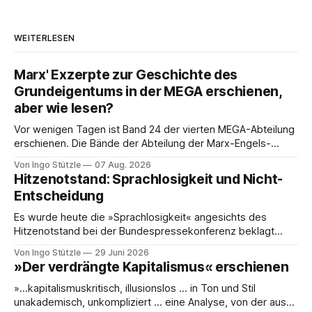
WEITERLESEN
Marx' Exzerpte zur Geschichte des
Grundeigentums in der MEGA erschienen,
aber wie lesen?
Vor wenigen Tagen ist Band 24 der vierten MEGA-Abteilung
erschienen. Die Bände der Abteilung der Marx-Engels-
Gesamtausgabe, die die Exzerpte, Notizen und Marginalien
Von Ingo Stützle
07 Aug. 2026
und Marginalien umfassen, werden seit einiger Zeit nur noch
Hitzenotstand: Sprachlosigkeit und Nicht-
online publiziert, ebenso die Briefe (Abteilung III). Das ist
Entscheidung
einerseits grandios, denn die Ergebnisse der öffentlich
Es wurde heute die »Sprachlosigkeit« angesichts des
Hitzenotstand bei der Bundespressekonferenz beklagt
oder die Leblosigkeit von Carsten Schneiders Interviews im
Von Ingo Stützle
29 Juni 2026
DLF. In den 1960er-Jahren entwickelten Bachrach/Baratz
»Der verdrängte Kapitalismus« erschienen
das Konzept der »Nicht-Entscheidungen«, um zu verstehen,
wie in einer Gesellschaft und ihrer herrschenden Politik
»…kapitalismuskritisch, illusionslos … in Ton und Stil
Sachverhalte verhandelt werden, die politisch nicht
unakademisch, unkompliziert … eine Analyse, von der aus