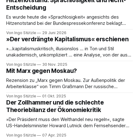
Hitzenotstand: Sprachlosigkeit und Nicht-
Entscheidung
Es wurde heute die »Sprachlosigkeit« angesichts des
Hitzenotstand bei der Bundespressekonferenz beklagt
oder die Leblosigkeit von Carsten Schneiders Interviews im
Von Ingo Stützle
29 Juni 2026
DLF. In den 1960er-Jahren entwickelten Bachrach/Baratz
»Der verdrängte Kapitalismus« erschienen
das Konzept der »Nicht-Entscheidungen«, um zu verstehen,
wie in einer Gesellschaft und ihrer herrschenden Politik
»…kapitalismuskritisch, illusionslos … in Ton und Stil
Sachverhalte verhandelt werden, die politisch nicht
unakademisch, unkompliziert … eine Analyse, von der aus
es weiterzudenken und zu handeln gilt.« So die erste
Von Ingo Stützle
30 Nov. 2025
Besprechung von Sebastian Klauke in nd zum Sabine Nuss
Mit Marx gegen Moskau?
kuratierten und herausgegebenen Buch »Der verdrängte
Kapitalismus«, der gerade bei Dietz Berlin erschienen ist.
Rezension zu „Marx gegen Moskau. Zur Außenpolitik der
Danke an den großartigen Andreas
Arbeiterklasse“ von Timm Graßmann Der russische
Angriffskrieg auf die Ukraine hat eine lange Vorgeschichte
Von Ingo Stützle
01 Okt. 2025
und spätestens seit dem 24. Februar 2022 viele Linke an
Der Zollhammer und die schlechte
ihrem antimilitaristischen Selbstverständnis zweifeln lassen.
Theoriebilanz der Ökonomiekritik
Diejenigen, die daran festhalten, handeln sich den Vorwurf
ein, Putin oder Russland politisch
»Der Präsident muss den Welthandel neu regeln«, sagte
US-Handelsminister Howard Lutnick dem Fernsehsender
CBS. Der »Zollhammer«, mit dem die USA auf den Amboss
Von Ingo Stützle
07 Apr. 2025
des Weltmarkts gehauen hat, sorgte für ebenso viel