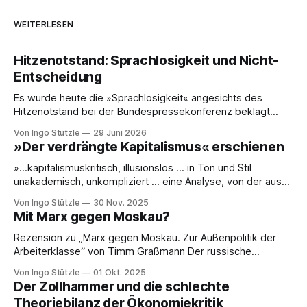
WEITERLESEN
Hitzenotstand: Sprachlosigkeit und Nicht-
Entscheidung
Es wurde heute die »Sprachlosigkeit« angesichts des
Hitzenotstand bei der Bundespressekonferenz beklagt
oder die Leblosigkeit von Carsten Schneiders Interviews im
Von Ingo Stützle
29 Juni 2026
DLF. In den 1960er-Jahren entwickelten Bachrach/Baratz
»Der verdrängte Kapitalismus« erschienen
das Konzept der »Nicht-Entscheidungen«, um zu verstehen,
wie in einer Gesellschaft und ihrer herrschenden Politik
»…kapitalismuskritisch, illusionslos … in Ton und Stil
Sachverhalte verhandelt werden, die politisch nicht
unakademisch, unkompliziert … eine Analyse, von der aus
es weiterzudenken und zu handeln gilt.« So die erste
Von Ingo Stützle
30 Nov. 2025
Besprechung von Sebastian Klauke in nd zum Sabine Nuss
Mit Marx gegen Moskau?
kuratierten und herausgegebenen Buch »Der verdrängte
Kapitalismus«, der gerade bei Dietz Berlin erschienen ist.
Rezension zu „Marx gegen Moskau. Zur Außenpolitik der
Danke an den großartigen Andreas
Arbeiterklasse“ von Timm Graßmann Der russische
Angriffskrieg auf die Ukraine hat eine lange Vorgeschichte
Von Ingo Stützle
01 Okt. 2025
und spätestens seit dem 24. Februar 2022 viele Linke an
Der Zollhammer und die schlechte
ihrem antimilitaristischen Selbstverständnis zweifeln lassen.
Theoriebilanz der Ökonomiekritik
Diejenigen, die daran festhalten, handeln sich den Vorwurf