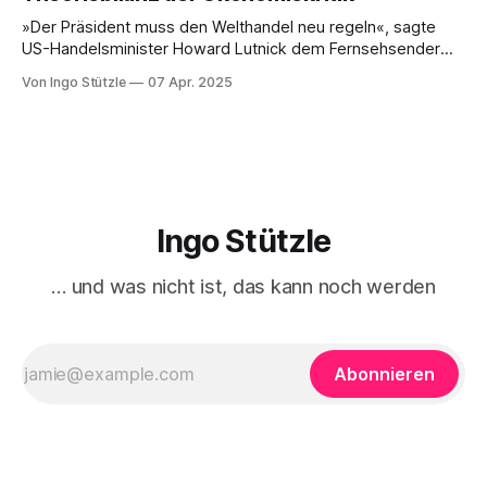
ein, Putin oder Russland politisch
»Der Präsident muss den Welthandel neu regeln«, sagte
US-Handelsminister Howard Lutnick dem Fernsehsender
CBS. Der »Zollhammer«, mit dem die USA auf den Amboss
Von Ingo Stützle
07 Apr. 2025
des Weltmarkts gehauen hat, sorgte für ebenso viel
Entsetzen wie Unverständnis. Unverständnis im
wortwörtlichen Sinn, dass nämlich nur schwer erklärt
werden kann, was die treibende Motive
Ingo Stützle
… und was nicht ist, das kann noch werden
Abonnieren