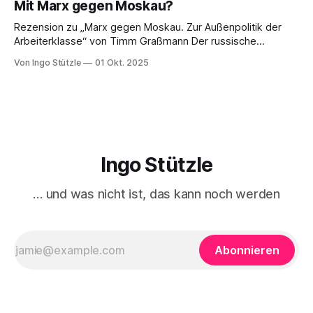
Mit Marx gegen Moskau?
kuratierten und herausgegebenen Buch »Der verdrängte
Kapitalismus«, der gerade bei Dietz Berlin erschienen ist.
Rezension zu „Marx gegen Moskau. Zur Außenpolitik der
Danke an den großartigen Andreas
Arbeiterklasse“ von Timm Graßmann Der russische
Angriffskrieg auf die Ukraine hat eine lange Vorgeschichte
Von Ingo Stützle
01 Okt. 2025
und spätestens seit dem 24. Februar 2022 viele Linke an
ihrem antimilitaristischen Selbstverständnis zweifeln lassen.
Diejenigen, die daran festhalten, handeln sich den Vorwurf
ein, Putin oder Russland politisch
Ingo Stützle
… und was nicht ist, das kann noch werden
Abonnieren