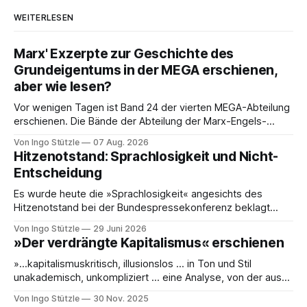
WEITERLESEN
Marx' Exzerpte zur Geschichte des
Grundeigentums in der MEGA erschienen,
aber wie lesen?
Vor wenigen Tagen ist Band 24 der vierten MEGA-Abteilung
erschienen. Die Bände der Abteilung der Marx-Engels-
Gesamtausgabe, die die Exzerpte, Notizen und Marginalien
Von Ingo Stützle
07 Aug. 2026
und Marginalien umfassen, werden seit einiger Zeit nur noch
Hitzenotstand: Sprachlosigkeit und Nicht-
online publiziert, ebenso die Briefe (Abteilung III). Das ist
Entscheidung
einerseits grandios, denn die Ergebnisse der öffentlich
Es wurde heute die »Sprachlosigkeit« angesichts des
Hitzenotstand bei der Bundespressekonferenz beklagt
oder die Leblosigkeit von Carsten Schneiders Interviews im
Von Ingo Stützle
29 Juni 2026
DLF. In den 1960er-Jahren entwickelten Bachrach/Baratz
»Der verdrängte Kapitalismus« erschienen
das Konzept der »Nicht-Entscheidungen«, um zu verstehen,
wie in einer Gesellschaft und ihrer herrschenden Politik
»…kapitalismuskritisch, illusionslos … in Ton und Stil
Sachverhalte verhandelt werden, die politisch nicht
unakademisch, unkompliziert … eine Analyse, von der aus
es weiterzudenken und zu handeln gilt.« So die erste
Von Ingo Stützle
30 Nov. 2025
Besprechung von Sebastian Klauke in nd zum Sabine Nuss