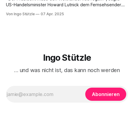
US-Handelsminister Howard Lutnick dem Fernsehsender
CBS. Der »Zollhammer«, mit dem die USA auf den Amboss
Von Ingo Stützle
07 Apr. 2025
des Weltmarkts gehauen hat, sorgte für ebenso viel
Entsetzen wie Unverständnis. Unverständnis im
wortwörtlichen Sinn, dass nämlich nur schwer erklärt
werden kann, was die treibende Motive
Ingo Stützle
… und was nicht ist, das kann noch werden
Abonnieren