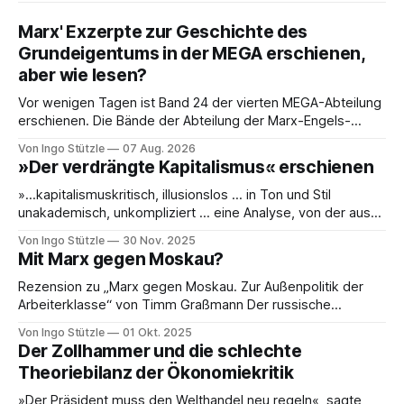
Marx' Exzerpte zur Geschichte des
Grundeigentums in der MEGA erschienen,
aber wie lesen?
Vor wenigen Tagen ist Band 24 der vierten MEGA-Abteilung
erschienen. Die Bände der Abteilung der Marx-Engels-
Gesamtausgabe, die die Exzerpte, Notizen und Marginalien
Von Ingo Stützle
07 Aug. 2026
und Marginalien umfassen, werden seit einiger Zeit nur noch
»Der verdrängte Kapitalismus« erschienen
online publiziert, ebenso die Briefe (Abteilung III). Das ist
einerseits grandios, denn die Ergebnisse der öffentlich
»…kapitalismuskritisch, illusionslos … in Ton und Stil
unakademisch, unkompliziert … eine Analyse, von der aus
es weiterzudenken und zu handeln gilt.« So die erste
Von Ingo Stützle
30 Nov. 2025
Besprechung von Sebastian Klauke in nd zum Sabine Nuss
Mit Marx gegen Moskau?
kuratierten und herausgegebenen Buch »Der verdrängte
Kapitalismus«, der gerade bei Dietz Berlin erschienen ist.
Rezension zu „Marx gegen Moskau. Zur Außenpolitik der
Danke an den großartigen Andreas
Arbeiterklasse“ von Timm Graßmann Der russische
Angriffskrieg auf die Ukraine hat eine lange Vorgeschichte
Von Ingo Stützle
01 Okt. 2025
und spätestens seit dem 24. Februar 2022 viele Linke an
Der Zollhammer und die schlechte
ihrem antimilitaristischen Selbstverständnis zweifeln lassen.
Theoriebilanz der Ökonomiekritik
Diejenigen, die daran festhalten, handeln sich den Vorwurf
ein, Putin oder Russland politisch
»Der Präsident muss den Welthandel neu regeln«, sagte