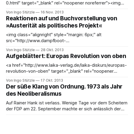
0.html" target="_blank" rel="noopener noreferrer"><img
class="alignleft size-full wp-image-3354" style="margin:
Von Ingo Stützle
16 Nov. 2013
6px;" alt="Austeritaet" src="https://stuetzle.cc/wp-
Reaktionen auf und Buchvorstellung von
»Austerität als politisches Projekt«
<img class="alignright" style="margin: 6px;" alt
src="http://www.dampfboot-
verlag.de/images/buecher/938-0.gif" width="133"
Von Ingo Stützle
28 Okt. 2013
height="190">Inzwischen liegen für&nbsp;<a
Aufgeblättert: Europas Revolution von oben
href="http://www.dampfboot-verlag.de/buecher/938-
<a href="http://www.laika-verlag.de/laika-diskurs/europas-
revolution-von-oben" target="_blank" rel="noopener
noreferrer"><img class="alignleft" style="margin: 4px;" alt
Von Ingo Stützle
17 Okt. 2013
src="http://www.laika-
Der süße Klang von Ordnung. 1973 als Jahr
verlag.de/sites/default/files/imagecache/BiblioOrig/
des Neoliberalismus
Auf Rainer Hank ist verlass. Wenige Tage vor dem Scheitern
der FDP am 22. September machte er sich anlässlich der
Verleihung des Karl-Hermann-Flach-Preises <a
Von Ingo Stützle
01 Okt. 2013
href="http://www.faz.net/aktuell/wirtschaft/wirtschaftspoliti
Die Europapolitik des deutschen
k/liberalismus-deshalb-sind-liberale-nicht-mehr-links-
Machtblocks und ihre Widersprüche
12555018.html" target="_blank&