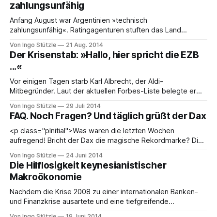
zahlungsunfähig
Anfang August war Argentinien »technisch
zahlungsunfähig«. Ratingagenturen stuften das Land
deshalb als »bedingt zahlungsunfähig« ein. Die Zuspitzung
Von Ingo Stützle
21 Aug. 2014
in den letzten Wochen ist jedoch kaum zu verstehen, wenn
Der Krisenstab: »Hallo, hier spricht die EZB
man nicht weiß, was sich vor über zehn Jahren abspielte.
...«
Ende 2001 war in Argentinien fast alles, was Beine hat, auf
den Straßen
Vor einigen Tagen starb Karl Albrecht, der Aldi-
Mitbegründer. Laut der aktuellen Forbes-Liste belegte er
Platz 23 unter den reichsten Menschen weltweit. Sein
Von Ingo Stützle
29 Juli 2014
Vermögen wird auf über 17 Milliarden Euro geschätzt. Wie
FAQ. Noch Fragen? Und täglich grüßt der Dax
viel genau er auf der hohen Kante hatte, weiß niemand. Das
ist nicht nur bei ihm so.
<p class="pInitial">Was waren die letzten Wochen
aufregend! Bricht der Dax die magische Rekordmarke? Die
Medienwelt fieberte den 10.000 Punkten entgegen. Die
Von Ingo Stützle
24 Juni 2014
Präsenz des Aktienindex ist Ausdruck einer gefestigten
Die Hilflosigkeit keynesianistischer
neoliberalen Hegemonie: Noch Mitte der 1990er Jahre wäre
Makroökonomie
es undenkbar gewesen, dass vor Beginn der
Nachdem die Krise 2008 zu einer internationalen Banken-
und Finanzkrise ausartete und eine tiefgreifende
Depression nach sich zog, waren Vergleiche mit 1929 an
Von Ingo Stützle
19 Juni 2014