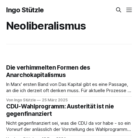
Ingo Stützle
Neoliberalismus
Die verhimmelten Formen des
Anarchokapitalismus
In Marx' ersten Band von Das Kapital gibt es eine Passage,
an die ich derzeit oft denken muss. Für aktuelle Prozesse -
etwa in den USA - werden gegenwärtig schnell die
Von Ingo Stützle
25 März 2025
ideologischen Stichwortgeber benannt und als Kern des
CDU-Wahlprogramm: Austerität ist nie
politischen Übels identifiziert. Aber, zunächst das Marx-
gegenfinanziert
Zitat: »Es ist in der Tat
Nicht gegenfinanziert sei, was die CDU da vor habe - so ein
Vorwurf der anlässlich der Vorstellung des Wahlprogramms
laut wurde. Nicht nur von Robert Habeck (Grüne), sondern