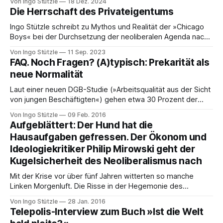
Von Ingo Stützle
18 Dez. 2024
auch von Ökonomïnnen. Das stimmt zwar, ist aber nur die
Die Herrschaft des Privateigentums
halbe Wahrheit, denn: um was geht es der CDU? Einerseits
um eine Umverteilung
Ingo Stützle schreibt zu Mythos und Realität der »Chicago
Boys« bei der Durchsetzung der neoliberalen Agenda nach
dem Militärputsch in Chile vor 50 Jahren. um ein Text, der
Von Ingo Stützle
11 Sep. 2023
sich kritisch mit der Geschichte und der Durchsetzung des
FAQ. Noch Fragen? (A)typisch: Prekarität als
Neoliberalismus beschäftigt, der nicht den Militärputsch in
neue Normalität
Chile vor 50 Jahren und die
Laut einer neuen DGB-Studie (»Arbeitsqualität aus der Sicht
von jungen Beschäftigten«) gehen etwa 30 Prozent der
unter 35-Jährigen einer »atypischen« Beschäftigung nach -
Von Ingo Stützle
09 Feb. 2016
bei den unter 25-Jährigen ist es sogar fast die Hälfte. Unter
Aufgeblättert: Der Hund hat die
»atypisch« versteht man befristete oder Teilzeitjobs,
Hausaufgaben gefressen. Der Ökonom und
Zeitarbeit oder Minijobs. Laut dem gewerkschaftsnahen
Ideologiekritiker Philip Mirowski geht der
Wirtschafts- und
Kugelsicherheit des Neoliberalismus nach
Mit der Krise vor über fünf Jahren witterten so manche
Linken Morgenluft. Die Risse in der Hegemonie des
Neoliberalismus würden größer. Inzwischen ist deutlich
Von Ingo Stützle
28 Jan. 2016
geworden, dass der Neoliberalismus alles andere als
Telepolis-Interview zum Buch »Ist die Welt
infrage steht. Dieser Hartnäckigkeit widmet Philip Mirowski