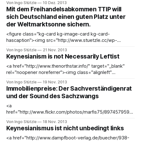
Von Ingo Stützle
10 Dez. 2013
Vierteljahresschrift</a></strong> (4/2013, 770ff.) eine
Mit dem Freihandelsabkommen TTIP will
Besprechung zu »Austerität als politisches Projekt«
sich Deutschland einen guten Platz unter
der Weltmarktsonne sichern.
<figure class="kg-card kg-image-card kg-card-
hascaption"><img src="http://www.stuetzle.cc/wp-
content/uploads/container-ship-300x200.jpg" class="kg-
Von Ingo Stützle
21 Nov. 2013
image" alt="container-ship" loading="lazy" width="243"
Keynesianism is not Necessarily Leftist
height="
<a href="http://www.thenorthstar.info/" target="_blank"
rel="noopener noreferrer"><img class="alignleft"
style="margin: 4px;" alt
Von Ingo Stützle
19 Nov. 2013
src="http://www.thenorthstar.info/wp-
Immobilienpreise: Der Sachverständigenrat
content/uploads/2013/09/xflat_red_header_8321.gif.pagesp
und der Sound des Sachzwangs
eed.ic.pGsLquavlb.
<a
href="http://www.flickr.com/photos/marfis75/8974579599/
"><img class="alignright size-medium wp-image-3364"
Von Ingo Stützle
18 Nov. 2013
style="margin: 10px;" alt="wohnen"
Keynesianismus ist nicht unbedingt links
src="http://www.stuetzle.cc/wp-content/uploads/wohnen-
199x300.jpg" width="172"
<a href="http://www.dampfboot-verlag.de/buecher/938-