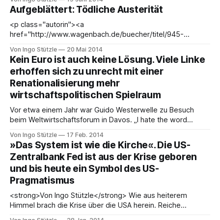
der Tagesordnung. In der Diskussion über
Aufgeblättert: Tödliche Austerität
wirtschaftspolitische Alternative wurde und wird auch
regelmäßig der in den 1930er Jahren angestrengte »New
<p class="autorin"><a
Deal« ins Feld geführt – als positives Beispiel
href="http://www.wagenbach.de/buecher/titel/945-
sparprogramme-toeten.html" target="_blank"
Von Ingo Stützle
20 Mai 2014
rel="noopener noreferrer"><img class="alignleft wp-
Kein Euro ist auch keine Lösung. Viele Linke
image-3653" style="margin: 6px;" src="http://www.
erhoffen sich zu unrecht mit einer
Renationalisierung mehr
wirtschaftspolitischen Spielraum
Vor etwa einem Jahr war Guido Westerwelle zu Besuch
beim Weltwirtschaftsforum in Davos. „I hate the word
austerity“ gab Westerwelle zu Protokoll und brachte dann
Von Ingo Stützle
17 Feb. 2014
genau das zum Ausdruck, was die deutsche Politik
»Das System ist wie die Kirche«. Die US-
ausmacht. Es klinge viel eleganter, wenn man das Wort auf
Zentralbank Fed ist aus der Krise geboren
Deutsch ausspreche: Austerität. Das klinge nach Disziplin
und bis heute ein Symbol des US-
Pragmatismus
<strong>Von Ingo Stützle</strong> Wie aus heiterem
Himmel brach die Krise über die USA herein. Reiche
wussten nicht, wohin mit ihrem Geld, was die Spekulation