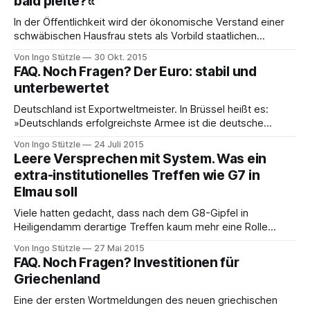
bald pleite?«
sein neues Buch. Der Wirtschaftswissenschaftler war
bereits zu Beginn der Krise gern
In der Öffentlichkeit wird der ökonomische Verstand einer
schwäbischen Hausfrau stets als Vorbild staatlichen
Haushaltens gepriesen, aber wird dieses Bild der vielleicht
Von Ingo Stützle
30 Okt. 2015
doch komplexeren volkswirtschaftlichen Wirklichkeit
FAQ. Noch Fragen? Der Euro: stabil und
gerecht? Stephan Kaufmann und ich argumentieren in
unterbewertet
unserem Buch Ist die Welt bald pleite? dagegen.
Sparprogramme der Politik liefen in der Vergangenheit
Deutschland ist Exportweltmeister. In Brüssel heißt es:
regelmäßig wie
»Deutschlands erfolgreichste Armee ist die deutsche
Industrie.« Wenn der Außenwert des Euro schwach ist, sind
Von Ingo Stützle
24 Juli 2015
Waren »made in Germany« billig, was den Außenhandel
Leere Versprechen mit System. Was ein
weiter anheizt. Das findet nicht nur Merkel gut, schließlich ist
extra-institutionelles Treffen wie G7 in
das die Voraussetzung dafür, dass es an der »Heimatfront«
Elmau soll
ruhig
Viele hatten gedacht, dass nach dem G8-Gipfel in
Heiligendamm derartige Treffen kaum mehr eine Rolle
spielen. Mit der Krise ab 2008 wurde plötzlich die G20
Von Ingo Stützle
27 Mai 2015
wichtiger. Nun trifft sich die G7 in Elmau - ohne Russland. Es
FAQ. Noch Fragen? Investitionen für
stellt sich die Frage, gegen was man sich bei derartigen
Griechenland
Gipfelprotesten eigentlich richtet.
Eine der ersten Wortmeldungen des neuen griechischen