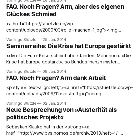
Von Ingo Stützle
28 Jan. 2014
auf den Finanzmärkten beflügelte. Ein System unregulierter
FAQ. Noch Fragen? Arm, aber des eigenen
Schattenbanken machte den traditionellen Banken
Glückes Schmied
Konkurrenz. Kursgewinne bei Wertpapieren zogen eine
verstärkte Kreditvergabe
<a href="https://stuetzle.cc/wp-
content/uploads/2009/03/rolle-machen-1.jpg"><img
class="alignleft wp-image-308" style="margin: 4px;
Von Ingo Stützle
25 Jan. 2014
border: 0px none;" alt="rolle-machen"
Seminarreihe: Die Krise hat Europa gestärkt
src="http://www.stuetzle.cc/wp-content/uploads/rolle-
<div> Die Euro-Krise scheint überstanden. Mehr noch: «Die
Krise hat Europa gestärkt», so Bundesfinanzminister
Wolfgang Schäuble (CDU) im April 2013. An den
Von Ingo Stützle
09 Jan. 2014
Finanzmärkten ist Ruhe eingekehrt. Die Haushaltsdefizite
FAQ. Noch Fragen? Arm dank Arbeit
der Staaten sind drastisch gesunken, die Wirtschaft wächst.
Alles wieder normal? Nicht ganz. Denn erstens ist die Lage
<p style="text-align: left;"><a href="https://stuetzle.cc/wp-
in
content/uploads/2009/12/siesta-1.jpg"><img
class="alignleft size-full wp-image-798" style="margin:
Von Ingo Stützle
02 Jan. 2014
4px;" alt="siesta" src="https://stuetzle.
Neue Besprechung von »Austerität als
politisches Projekt«
Sebastian Klauke hat in der <strong><a
href="http://www.pvs.nomos.de/archiv/2013/heft-4/"
target="_blank" rel="noopener noreferrer">Politische