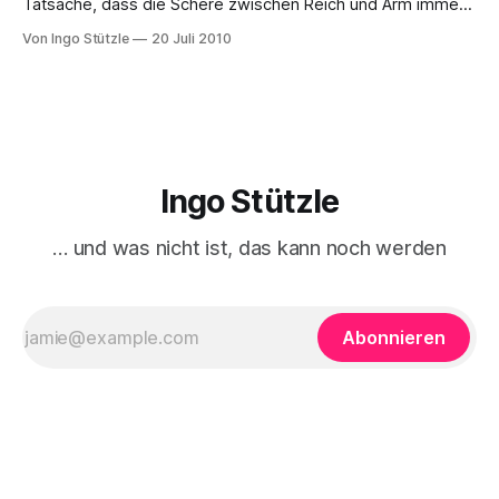
Tatsache, dass die Schere zwischen Reich und Arm immer
weiter auseinandergeht, hat auch dazu geführt, dass wieder
Von Ingo Stützle
20 Juli 2010
verstärkt über gesellschaftliche Klassen gesprochen wird.
Das ist nicht selbstverständlich. Schließlich wurde lang und
oft alles auf ein Verteilungsproblem reduziert. Aber selbst
<em>taz&
Ingo Stützle
… und was nicht ist, das kann noch werden
Abonnieren