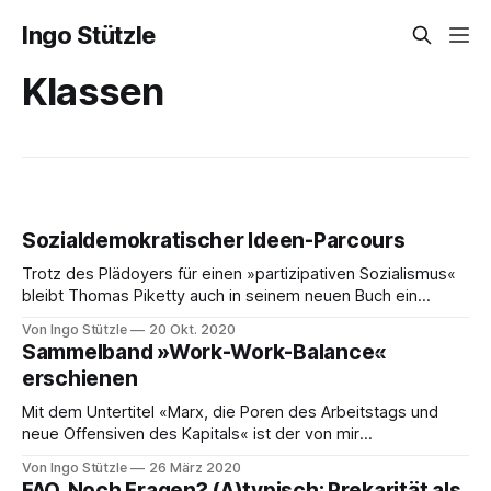
Ingo Stützle
Klassen
Sozialdemokratischer Ideen-Parcours
Trotz des Plädoyers für einen »partizipativen Sozialismus«
bleibt Thomas Piketty auch in seinem neuen Buch ein
bürgerlicher Ökonom Viele werden es nicht einmal
Von Ingo Stützle
20 Okt. 2020
geschafft haben, die Lektüre von Thomas Pikettys »Das
Sammelband »Work-Work-Balance«
Kapital im 21. Jahrhundert« abzuschließen, das 2014 auf
erschienen
deutsch erschien und international eine breite Diskussion
über Ungleichheit lostrat. Nun
Mit dem Untertitel «Marx, die Poren des Arbeitstags und
neue Offensiven des Kapitals« ist der von mir
herausgegebene Sammelband »Work-Work-Balance« bei
Von Ingo Stützle
26 März 2020
Dietz Berlin erschienen.
FAQ. Noch Fragen? (A)typisch: Prekarität als