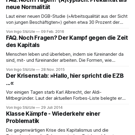
neue Normalität
Laut einer neuen DGB-Studie (»Arbeitsqualität aus der Sicht
von jungen Beschäftigten«) gehen etwa 30 Prozent der
unter 35-Jährigen einer »atypischen« Beschäftigung nach -
Von Ingo Stützle
09 Feb. 2016
bei den unter 25-Jährigen ist es sogar fast die Hälfte. Unter
FAQ. Noch Fragen? Der Kampf gegen die Zeit
»atypisch« versteht man befristete oder Teilzeitjobs,
des Kapitals
Zeitarbeit oder Minijobs. Laut dem gewerkschaftsnahen
Wirtschafts- und
Menschen leben und überleben, indem sie füreinander da
sind, mit- und füreinander arbeiten. Die Formen, wie
Arbeitsteilung organisiert ist, sind sehr verschiedenartig.
Von Ingo Stützle
28 Nov. 2015
Nicht nur historisch, sondern auch unter den herrschenden
Der Krisenstab: »Hallo, hier spricht die EZB
kapitalistischen Verhältnissen sind es recht unterschiedliche
...«
soziale Logiken, die da am Werke sind. In der
Wohngemeinschaft regelt die Putzuhr, wann
Vor einigen Tagen starb Karl Albrecht, der Aldi-
Mitbegründer. Laut der aktuellen Forbes-Liste belegte er
Platz 23 unter den reichsten Menschen weltweit. Sein
Von Ingo Stützle
29 Juli 2014
Vermögen wird auf über 17 Milliarden Euro geschätzt. Wie
Klasse Kämpfe - Wiederkehr einer
viel genau er auf der hohen Kante hatte, weiß niemand. Das
Problematik
ist nicht nur bei ihm so.
Die gegenwärtigen Krise des Kapitalismus und die