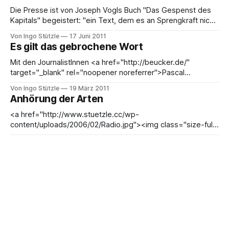
die literarische
Die Presse ist von Joseph Vogls Buch "Das Gespenst des
Kapitals" begeistert: "ein Text, dem es an Sprengkraft nicht
mangelt" (FAZ); "eine Entzauberung der
Von Ingo Stützle
17 Juni 2011
Finanzwissenschaft" (SZ); "ein frontaler Angriff auf die
Es gilt das gebrochene Wort
dorischen Säulen der Wirtschaftswissenschaften - eine
brillante Studie" (Die Zeit). Ausgangspunkt für
Mit den JournalistInnen <a href="http://beucker.de/"
target="_blank" rel="noopener noreferrer">Pascal
Beucker</a> und <a href="http://www.droemer-
Von Ingo Stützle
19 März 2011
knaur.de/autoren/Anja+Kr%C3%BCger.4078198.html"
Anhörung der Arten
target="_blank" rel="
<a href="http://www.stuetzle.cc/wp-
content/uploads/2006/02/Radio.jpg"><img class="size-full
wp-image-22 alignright" style="margin: 4px;"
Von Ingo Stützle
03 Feb. 2011
title="Radio.jpg" src="http://www.stuetzle.cc/wp-
Aufgeblättert: David McNally - Global Slump:
content/uploads/2006/02/Radio.
The Economics and Politics of Crisis and
Resistance
<a href="https://secure.pmpress.org/index.php?
l=product_detail&amp;p=271" target="_blank"
rel="noopener noreferrer"><img class="alignleft"
Von Ingo Stützle
29 Jan. 2011
style="margin: 6px;"
Aufgeblättert: Griechenland, die Krise und