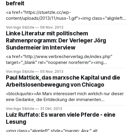
befreit
so sieht). Patriarchale Verhältnisse durch
<a href="https://stuetzle.cc/wp-
content/uploads/2013/11/nuss-1.gif"><img class="alignleft
size-full wp-image-3320" style="margin: 12px;" alt="nuss"
Von Ingo Stützle
06 Nov. 2013
src="https://stuetzle.cc/wp-content/uploads/2013/11/nuss-
Linke Literatur mit politischem
1.gif&
Rahmenprogramm: Der Verleger Jörg
Sundermeier im Interview
<a href="http://www.verbrecherverlag.de/index.php"
target="_blank" rel="noopener noreferrer"><img
class="alignleft" style="margin: 4px;" alt
Von Ingo Stützle
05 Nov. 2013
src="data:image/jpeg;base64,/9j/4AAQSkZJRgABAQAAAQA
Paul Mattick, das marxsche Kapital und die
BAAD/2wCEAAkGBxMRBhUSEhQUFhQXGBcaFxgYGB8dHBw
Arbeitslosenbewegung von Chicago
ZHxwaHR4aGhwhHCggHB0nHRccIjEtJSkrLjIuHh8zODMsNyg
tLi4BCgoKBQUFDgUFDisZExkrKysrKysrKysrKysrKysrKysrKysr
<blockquote>»An Marx interessiert mich wirklich nur dieser
KysrKysrKysrKysrKysrKysrKysrKysrKysrK//AABEIAKAAoAMBIg
eine Gedanke, die Entdeckung der immanenten
ACEQEDEQH/xAAcAAEAAgMBAQEAAAAAAAAAAAAABwgEBQ
Widersprüche im kapitalistischen Produktionssystem.« (Paul
Von Ingo Stützle
31 Okt. 2013
YBAwL/xABDEAABAwIDBQQGBwUHBQAAAAABAAIDBBEFBiEH
Mattick)</blockquote> Der 1904 geborene Paul Mattick
Luiz Ruffato: Es waren viele Pferde - eine
EjFBURNhcYEIIjJS
emigrierte 1926 in die USA. Ihm verhalf damals der Kölner
Lesung
Bürgermeister zum nötigen Kleingeld, Deutschland zu
verlassen - Konrad Adenauer. Mattick
<img class="alignleft" style="margin: 4px;" alt