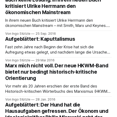
deutsch erschien und international eine breite Diskussion
kritisiert Ulrike Herrmann den
über Ungleichheit lostrat. Nun
ökonomischen Mainstream
In ihrem neuen Buch kritisiert Ulrike Herrmann den
ökonomischen Mainstream – mit Smith, Marx und Keynes.
Leider bleibt sie dabei auf halber Strecke hängen. Um die
Von Ingo Stützle
25 Sep. 2016
blamable Rolle der Wirtschaftswissenschaften angesichts
Aufgeblättert: Kaputtalismus
der Krise ab 2008 zu illustrieren, wird gern eine Frage von
Queen Elisabeth II. zitiert, die sie an die Zunft
Fast zehn Jahre nach Beginn der Krise hat sich die
Aufregung etwas gelegt, und nachdem lange die Ursachen
im Fokus standen, wenden sich viele Autor_innen den
Von Ingo Stützle
29 Mai 2016
vermeintlich »langfristigen Tendenzen« des Kapitalismus
Marx mich nicht voll. Der neue HKWM-Band
zu. So auch der Vielschreiber Robert Misik. Da ist er nicht
bietet nur bedingt historisch-kritische
allein, wenn wir an Paul Mason, Wolfgang
Orientierung
Vor mehr als 20 Jahren erschien der erste Band des
Historisch-kritischen Wörterbuchs des Marxismus (HKWM).
Das erste Vorwort im ersten Band ist noch geprägt vom
Von Ingo Stützle
28 Jan. 2016
Ende des »Nominalsozialismus« (Agnoli) und dem
Aufgeblättert: Der Hund hat die
sogenannten Ende der Geschichte. Es sei, so heißt es
Hausaufgaben gefressen. Der Ökonom und
gleich auf der ersten Seite, hinsichtlich eines Vergleichs mit