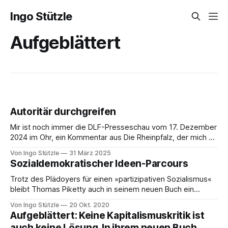
Ingo Stützle
Aufgeblättert
Autoritär durchgreifen
Mir ist noch immer die DLF-Presseschau vom 17. Dezember
2024 im Ohr, ein Kommentar aus Die Rheinpfalz, der mich an
Passagen meiner damaligen Lektüre erinnerte, an Jens
Von Ingo Stützle
31 März 2025
Biskys Buch »Die Entscheidung. Deutschland 1929 bis
Sozialdemokratischer Ideen-Parcours
1934«. »Die Menschen im Land wollen raus aus der
Kriegsangst, aus der Rezession, nichts mehr
Trotz des Plädoyers für einen »partizipativen Sozialismus«
bleibt Thomas Piketty auch in seinem neuen Buch ein
bürgerlicher Ökonom Viele werden es nicht einmal
Von Ingo Stützle
20 Okt. 2020
geschafft haben, die Lektüre von Thomas Pikettys »Das
Aufgeblättert: Keine Kapitalismuskritik ist
Kapital im 21. Jahrhundert« abzuschließen, das 2014 auf
auch keine Lösung. In ihrem neuen Buch