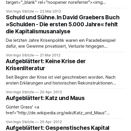
target="_blank" rel="noopener noreferrer"><img
class="alignleft" style="margin: 5px;"
Von Ingo Stützle
22 Mai 2012
src="http://www.diaphanes.net/image.php?
Schuld und Sühne. In David Graebers Buch
f=636f7665725f7765625f312f313638315f636f7665725f3
»Schulden - Die ersten 5.000 Jahre« fehlt
937382d332d30333733342d3234322d385f776562315f33
die Kapitalismusanalyse
3738362e6a7067" alt width="97" height=
Die letzten Jahre Krisenpolitik waren ein Paradebeispiel
dafür, wie Gewinne privatisiert, Verluste hingegen
vergesellschaftet werden. Die tiefe Krise des Kapitalismus
Von Ingo Stützle
21 Mai 2012
hinterlässt eine Staatsschuldenkrise. Die Antwort der
Aufgeblättert: Keine Krise der
politischen Klasse ist Haushaltskonsolidierung. Die
Krisenliteratur
Renditeansprüche des Finanzkapitals werden staatlich
garantiert und eingetrieben. Der unsichtbaren Hand des
Seit Beginn der Krise ist viel geschrieben worden. Nach
Marktes wird die sichtbare Faust des Staates
ersten Erklärungen und historischen Rekonstruktionen
erscheinen inzwischen Bücher, die sich von den neueren
Von Ingo Stützle
20 Apr. 2012
Entwicklungen einen Begriff machen und nach den
Aufgeblättert: Katz und Maus
politischen und ökonomischen Konsequenzen fragen. Es
gibt aber auch AutorInnen, die weiterhin (und zurecht) von
Günter Grass' <a
einem Bedarf an tiefer gehender und
href="http://de.wikipedia.org/wiki/Katz_und_Maus"
target="_blank" rel="noopener noreferrer">Novelle »Katz
Von Ingo Stützle
20 Apr. 2012
und Maus«</a> erschien 1961. Sechs Jahre später kam
Aufgeblättert: Gespenstisches Kapital
Hansjürgen Pohlands Verfilmung in die Kinos, die besser als