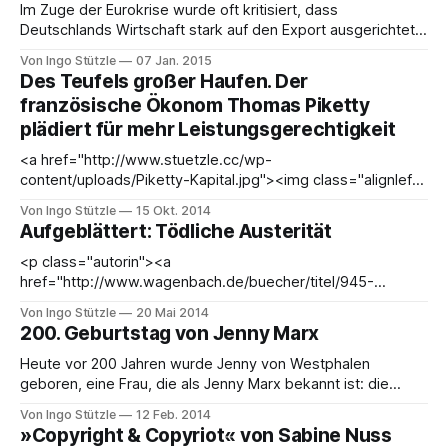
Im Zuge der Eurokrise wurde oft kritisiert, dass
Deutschlands Wirtschaft stark auf den Export ausgerichtet
ist, eine sogenannte merkantilistische Strategie fährt. Die
Von Ingo Stützle
07 Jan. 2015
dadurch entstehenden Handelsungleichgewichte, wenn
Des Teufels großer Haufen. Der
einige Länder mehr exportieren als importieren, wirken
französische Ökonom Thomas Piketty
destabilisierend - vor allem dann, wenn man eine
plädiert für mehr Leistungsgerechtigkeit
gemeinsame Währung hat: den Euro. Dass die deutsche
Strategie kein
<a href="http://www.stuetzle.cc/wp-
content/uploads/Piketty-Kapital.jpg"><img class="alignleft
wp-image-3794 " style="margin: 6px;"
Von Ingo Stützle
15 Okt. 2014
src="http://www.stuetzle.cc/wp-content/uploads/Piketty-
Aufgeblättert: Tödliche Austerität
Kapital-191x300.jpg" alt="Piketty-Kapital" width=
<p class="autorin"><a
href="http://www.wagenbach.de/buecher/titel/945-
sparprogramme-toeten.html" target="_blank"
Von Ingo Stützle
20 Mai 2014
rel="noopener noreferrer"><img class="alignleft wp-
200. Geburtstag von Jenny Marx
image-3653" style="margin: 6px;" src="http://www.
Heute vor 200 Jahren wurde Jenny von Westphalen
geboren, eine Frau, die als Jenny Marx bekannt ist: die
Ehefrau im Schatten von Karl Marx. Sie aus dem Schatten
Von Ingo Stützle
12 Feb. 2014
herauszuholen, wurde immer wieder versucht und ging oft
»Copyright & Copyriot« von Sabine Nuss
nach hinten los (was allerdings ausgerechnet die taz nicht