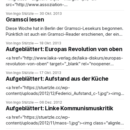
src="http://www.assoziation-
a.de/cover/Cover_Ruffato_Pferde_web.jpg" width="65"
Von Ingo Stützle
30 Okt. 2013
height="99">Nach der diesjährigen Buchmesse in Frankfurt
Gramsci lesen
am Main müsste ein Name bekannt sein: <a
Diese Woche hat in Berlin der Gramsci-Lesekurs begonnen.
Pünktlich ist auch ein Gramsci-Reader erschienen, der einen
guten Einstieg in die Gefängnishefte bietet. Obwohl ich das
Von Ingo Stützle
18 Okt. 2013
Buch lobe, muss ich es noch nicht in der Hand gehabt
Aufgeblättert: Europas Revolution von oben
haben. Das habe ich bei Gramsci gelernt, der gleich im
ersten Heft
<a href="http://www.laika-verlag.de/laika-diskurs/europas-
revolution-von-oben" target="_blank" rel="noopener
noreferrer"><img class="alignleft" style="margin: 4px;" alt
Von Ingo Stützle
17 Okt. 2013
src="http://www.laika-
Aufgeblättert: Aufstand aus der Küche
verlag.de/sites/default/files/imagecache/BiblioOrig/
<a href="https://stuetzle.cc/wp-
content/uploads/2012/12/Federici_Aufstand_c-1.jpg"><img
class="alignleft wp-image-2867"
Von Ingo Stützle
06 Dez. 2012
title="Federici_Aufstand_c" src="http://stuetzle.cc/wp-
Aufgeblättert: Linke Kommunismuskritik
content/uploads/Federici_Aufstand_c-187x300.jpg" alt
width=
<a href="https://stuetzle.cc/wp-
content/uploads/2012/11/maos-1.jpg"><img class="alignleft
wp-image-2852" style="margin: 5px;" title="maos"