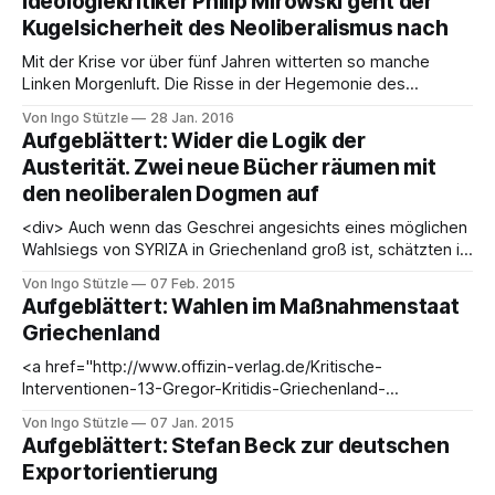
Ideologiekritiker Philip Mirowski geht der
Kugelsicherheit des Neoliberalismus nach
Mit der Krise vor über fünf Jahren witterten so manche
Linken Morgenluft. Die Risse in der Hegemonie des
Neoliberalismus würden größer. Inzwischen ist deutlich
Von Ingo Stützle
28 Jan. 2016
geworden, dass der Neoliberalismus alles andere als
Aufgeblättert: Wider die Logik der
infrage steht. Dieser Hartnäckigkeit widmet Philip Mirowski
Austerität. Zwei neue Bücher räumen mit
sein neues Buch. Der Wirtschaftswissenschaftler war
den neoliberalen Dogmen auf
bereits zu Beginn der Krise gern
<div> Auch wenn das Geschrei angesichts eines möglichen
Wahlsiegs von SYRIZA in Griechenland groß ist, schätzten in
den letzten Monaten nicht mehr alle Meinungsmacher_innen
Von Ingo Stützle
07 Feb. 2015
in Presse, Politik und Wissenschaft den europäischen
Aufgeblättert: Wahlen im Maßnahmenstaat
Sparkurs als ökonomisch vernünftig ein. Garniert war die
Griechenland
leichte Verschiebung des Diskurses mit den breit
diskutierten
<a href="http://www.offizin-verlag.de/Kritische-
Interventionen-13-Gregor-Kritidis-Griechenland-
%E2%80%93-auf-dem-Weg-in-den-Massnahmestaat-
Von Ingo Stützle
07 Jan. 2015
Auto?
Aufgeblättert: Stefan Beck zur deutschen
source=2&amp;refertype=1&amp;referid=8#prettyPhoto"
Exportorientierung
target="_blank" rel="noopener noreferrer"><img class=