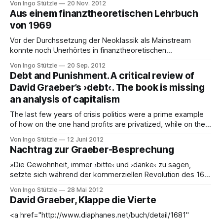
Von Ingo Stützle
20 Nov. 2012
src="http://stuetzle.cc/wp-content/uploads/maos-
Aus einem finanztheoretischen Lehrbuch
300x190.jpg" alt width="
von 1969
Vor der Durchssetzung der Neoklassik als Mainstream
konnte noch Unerhörtes in finanztheoretischen
Lehrbüchern[1. Horst Claus Recktenwald (Hg.):
Von Ingo Stützle
20 Sep. 2012
Finanztheorie, Köln-Berlin 1969] behauptet werden, nämlich
Debt and Punishment. A critical review of
dass die Konsolidierung der Staatsfinanzen durch die
David Graeber’s ›debt‹. The book is missing
Drosselung der öffentlichen Nachfrage gegen die
an analysis of capitalism
ökonomische Vernunft verstoße: Die Wirtschafts- und
Finanzwissenschaften hätten bis nach dem Zweiten
The last few years of crisis politics were a prime example
of how on the one hand profits are privatized, while on the
other hand losses are socialized. The deep crisis of
Von Ingo Stützle
12 Juni 2012
capitalism has left in its wake a sovereign debt crisis. The
Nachtrag zur Graeber-Besprechung
answer of the political class has been
»Die Gewohnheit, immer ›bitte‹ und ›danke‹ zu sagen,
setzte sich während der kommerziellen Revolution des 16.
und 17. Jahrhunderts durch – bei eben jenen Mittelschichten,
Von Ingo Stützle
28 Mai 2012
die hauptsächlich für diese Revolution verantwortlich waren.
David Graeber, Klappe die Vierte
Es ist die Sprache der Ämter, der Läden und Kanzleien, und
im Lauf der letzten 500 Jahre hat sie
<a href="http://www.diaphanes.net/buch/detail/1681"